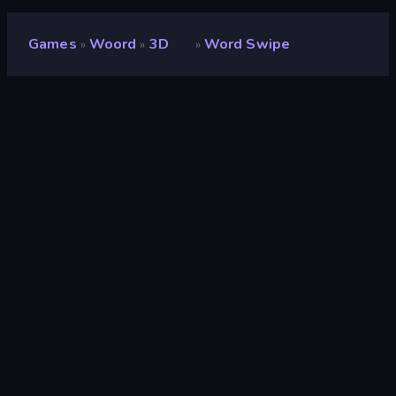
Games
Woord
3D
Word Swipe
»
»
»
Word Swipe
Ontwikkelaar
Dapalab
Beoordeling
7,5
(
op basis van de afgelopen 6 maanden
)
Gepubliceerd
mei 2023
Game-engine
Unity 2021
Platformen
Browser (desktop, mobiel, tablet),
CrazyGames-app (Android), App
Store (Android)
Oriëntatie
Liggend / Staand
Woord
44
Mobiel
2.352
3D
850