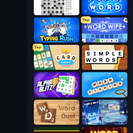
Crossword
Pop-a-Word
Top
Typing Rush
Word Wipe
Top
Card Solitaire: Word Game
Simple Words
Alphablitz
Word Fishing
Word Duel
Word Shift