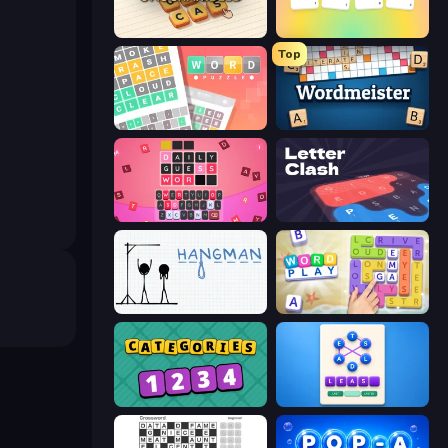
Unscrambled
Lexy
Top
Wordler
Wordmeister
Wordling
LetterClash
Hangman
Word Play
Categories
Ahagram