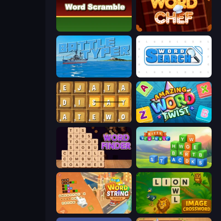
Word Scramble
Word Chef
Battle Typer
Word Search
Waffle Words
Amazing Word Twist
Word Finder
Kitty Scramble: Word Stacks
Word String Puzzle
Image Crossword