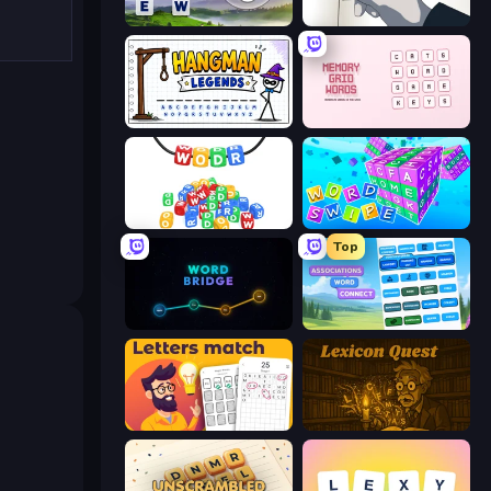
Words of Wonders
Death Note Type
Hangman Legends
Memory Grid Words
WODR
Word Swipe
Top
Word Bridge
Associations - Word Connect
Letters Match
Lexicon Quest