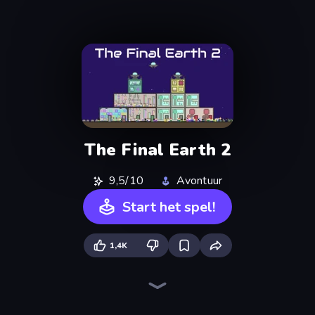
The Final Earth 2
9,5/10
Avontuur
Start het spel!
1,4K