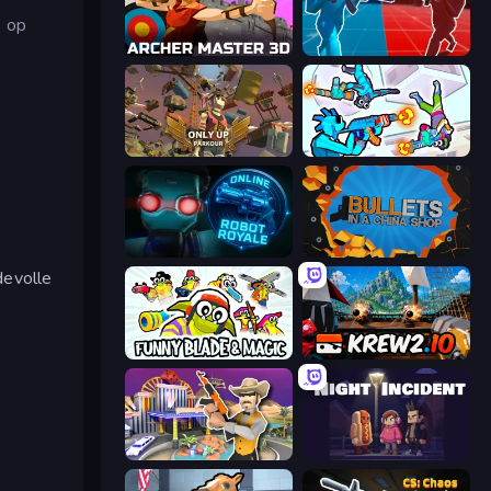
s op
Archer Master 3D: Castle Defense
Battle of the Soldiers: Red vs Blue
Only Up: Parkour
Gravity Arena Shooter
Online Robot Royale
BULLets in a China Shop
devolle
Funny Blade & Magic
Krew.io
Casino Robbery
Night Incident