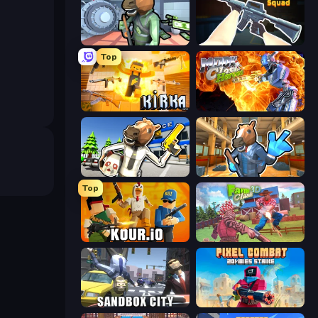
Bank Robbery
CS: Chaos Squad
Top
Kirka.io
Moon Clash Heroes
Bank Robbery: Escape
Bank Robbery 2
Top
Kour.io
Farm Clash 3D
Sandbox City
Pixel Combat: Zombies Strike