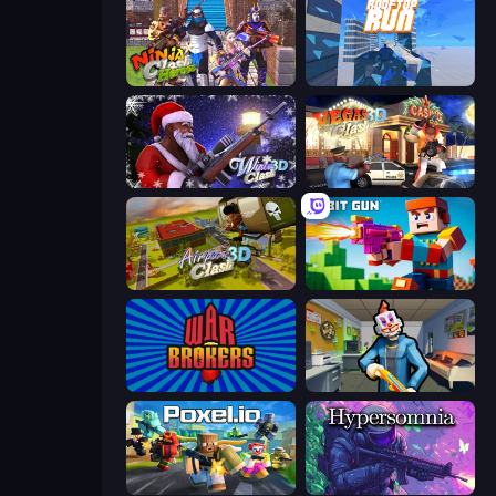
Ninja Clash Heroes
Rooftop Run
Winter Clash 3D
Vegas Clash 3D
Airport Clash 3D
Bit Gun.io
War Brokers
Save the Hostages
Poxel.io
Hypersomnia