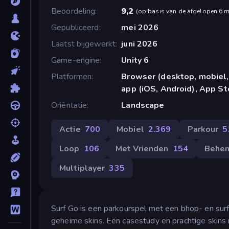
Beoordeling
9,2
(
op basis van de afgelopen 6 
Gepubliceerd
mei 2026
Laatst bijgewerkt
juni 2026
Game-engine
Unity 6
Platformen
Browser (desktop, mobiel,
app (iOS, Android), App St
Oriëntatie
Landscape
Actie
700
Mobiel
2.369
Parkour
5
Loop
106
Met Vrienden
154
Behen
Multiplayer
335
Surf Go is een parkourspel met een bhop- en surf
geheime skins. Een casestudy en prachtige skins