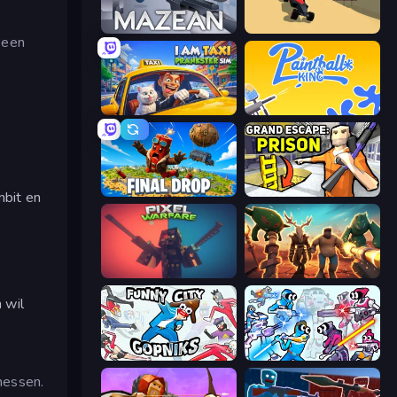
Mazean
PolyTrack
 een
I Am Taxi Prankster Sim
Paintball King
Final Drop
Grand Escape: Prison
bit en
Pixel Warfare
Horde Crusher
 wil
Funny City: Gopniks
Space Wars Battleground
messen.