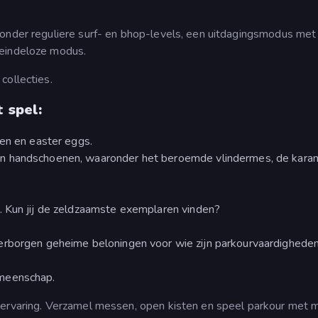
ronder reguliere surf- en bhop-levels, een uitdagingsmodus met
 eindeloze modus.
collecties.
 spel:
men en easter eggs.
n handschoenen, waaronder het beroemde vlindermes, de karam
. Kun jij de zeldzaamste exemplaren vinden?
erborgen geheime beloningen voor wie zijn parkourvaardigheden
emeenschap.
-ervaring. Verzamel messen, open kisten en speel parkour met 