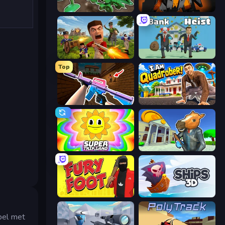
Soldiers - Capture and Control!
Destructors Online
Redcoats.io
Bank Heist
Top
KS Z
I Am Quadrober!
SuperTrip.Land
Bank Robbery 3
Fury Foot
Ships 3D
pel met