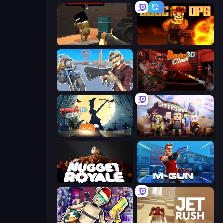
Pixel Force
BLOCOPS
Shoot and Drive
Rocket Clash 3D
Zombie Clash 3D: Halloween
Simple Sandbox 3
Nugget Royale
Muscle Gun.IO