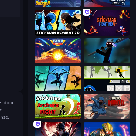
Stickman Clash
Stickman Rebirth
Stickman Kombat 2D
Stickman Fighting: Super War
Tank Stars
Stickman Weapon Master
Shadow Ninja Revenge
Stickman Fighter: Mega Brawl
rs door
le
ense,
Stickman Archero Fight
Auto Ninja