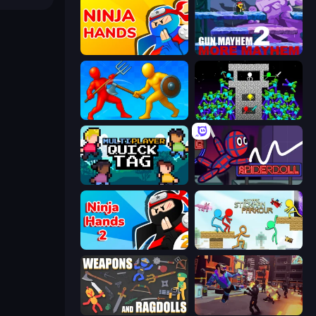
Ninja Hands
Gun Mayhem 2
Epic Sword Battle! Fight in Arena
Stick Epic Fighter
Multiplayer Quick Tag
SpiderDoll
Ninja Hands 2
Stickman Parkour Master
Weapons and Ragdolls
Cyber Rage: Retribution