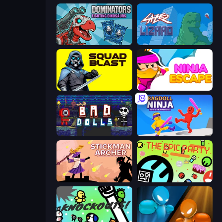
Dominators: Fighting Dinosaurs
Laser Lizard
SquadBlast
Ninja Escape
Bad Dolls
Ragdoll Ninja: Imposter Hero
Stickman Archer: The Wizard Hero
The Epic Party