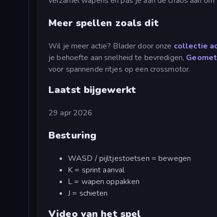
verzamel wapens en pas je aan de chaos aan om 
Meer spellen zoals dit
Wil je meer actie? Blader door onze
collectie a
je behoefte aan snelheid te bevredigen,
Geometr
voor spannende ritjes op een crossmotor.
Laatst bijgewerkt
29 apr 2026
Besturing
WASD / pijltjestoetsen = bewegen
K = sprint aanval
L = wapen oppakken
J = schieten
Video van het spel