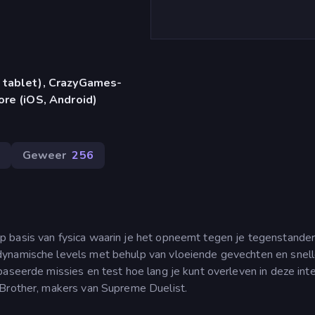
 tablet), CrazyGames-
ore (iOS, Android)
Geweer
256
 basis van fysica waarin je het opneemt tegen je tegenstande
dynamische levels met behulp van vloeiende gevechten en snel
baseerde missies en test hoe lang je kunt overleven in deze int
 Brother, makers van Supreme Duelist.