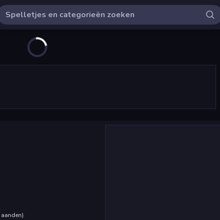
maanden
)