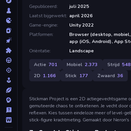
Gepubliceerd
juli 2025
Laatst bijgewerkt
april 2026
Game-engine
Unity 2022
Platformen
Browser (desktop, mobiel,
app (iOS, Android), App St
Oriëntatie
Landscape
Actie
701
Mobiel
2.373
Strijd
548
2D
1.166
Stick
177
Zwaard
36
Stickman Project is een 2D actiegevechtsgame op
gemuteerde chaos te ontketenen. Je vecht door 
reflexen. Kies tussen eindeloze meer of level-ge
stick-figure krachtmeting. Gemaakt door Neron's