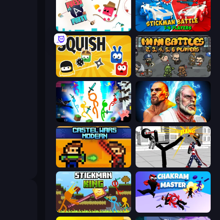
Press A to Party
Stickman battle 1-4 Players
Squish
MiniBattles
Stickman Epic
Fighter Legends Duo
Castle Wars: Modern
Stickman Fighting 3D
Stickman King
Chakram Master