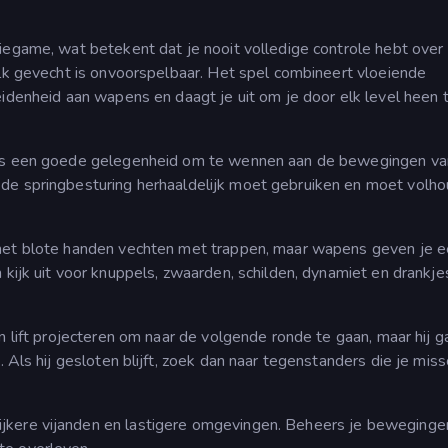
iegame, wat betekent dat je nooit volledige controle hebt over
elk gevecht is onvoorspelbaar. Het spel combineert vloeiende
eidenheid aan wapens en daagt je uit om je door elk level heen 
 als een goede gelegenheid om te wennen aan de bewegingen va
de springbesturing herhaaldelijk moet gebruiken en moet volh
 met blote handen vechten met trappen, maar wapens geven je 
 kijk uit voor knuppels, zwaarden, schilden, dynamiet en drankjes
n lift projecteren om naar de volgende ronde te gaan, maar hij g
. Als hij gesloten blijft, zoek dan naar tegenstanders die je miss
jkere vijanden en lastigere omgevingen. Beheers je beweginge