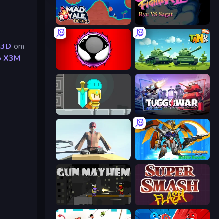
Mad Royale Tactics
Street Fighter 2
 3D
om
o X3M
Splatmans
Tank Wars
Radiance Hearts
Tuggowar
The Legendary Assassin Ninja KAL
Mecha Allstars Battle Royale
Gun Mayhem
Super Smash Flash