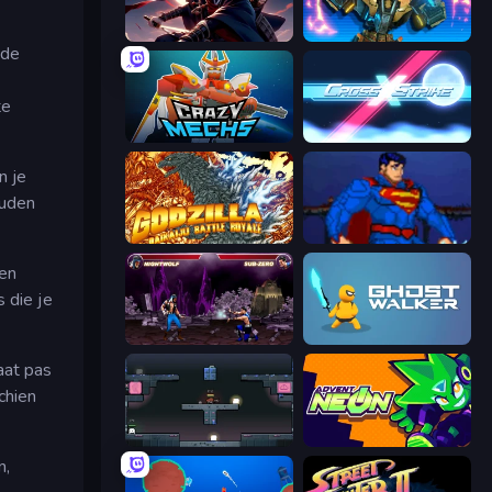
Samurai's Shadow
Ultimate Robo Duel 3D
 de
te
Crazy Mechs
Cross Strike
n je
ouden
Godzilla Daikaiju Battle Royale
Injustice Gods Among Us
een
 die je
Mortal Kombat Karnage
Ghost Walker
aat pas
chien
Arena
Advent NEON
n,