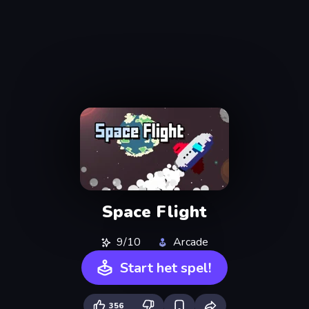
Space Flight
9/10
Arcade
Start het spel!
356