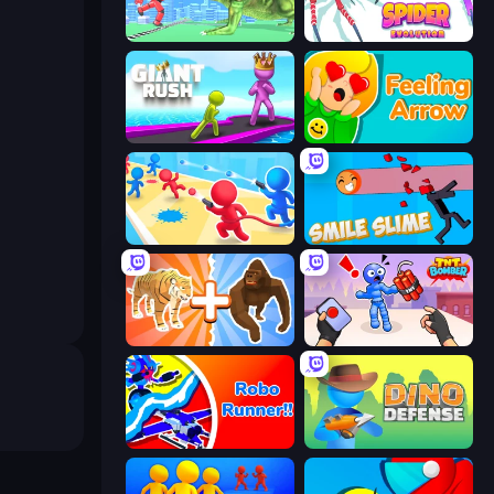
Silly Walkers
Spider Evolution: Runner Game
Giant Rush!
Feeling Arrow
Swop Shoot
Smile Slime
Animal DNA Run
TNT Bomber
Robo Runner
Dino Defense