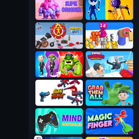
Slime Conquer: Epic Battles
Jailbreak: Hide or Attack!
Smash Guy: Ragdoll Punch Hero
Shot Blaster
Infection Town of Zombies
Swing Monster: Decisive Battle
Gun Blast
Grab Them All
Mind Controller
Magic Finger 3D