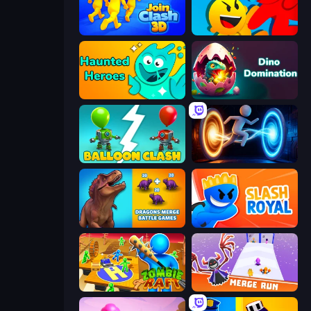
Join Clash 3D
Riot Escape
Haunted Heroes
Dino Domination
Balloon Clash
Portal Escape
Dragons Merge: Battle Games
Slash Royal
Zombie Raft
Merge Run