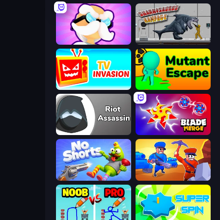
Mutant Idle
Sharkosaurus Rampage
TV Invasion
Mutant Escape
Riot Assassin
Blade Merge
No Shorts
Craft and Battle