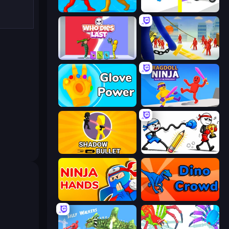
Epic Sword Battle! Fight in Arena
Rescue Throw
Who Dies Last?
Slasher
Glove Power
Ragdoll Ninja: Imposter Hero
Shadow Bullet
Doodle Smash
Ninja Hands
Dino Crowd