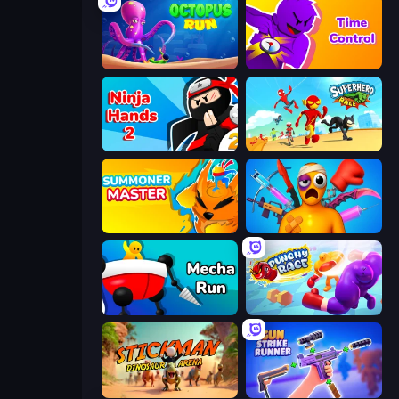
OctopusRun
Time Control!
Ninja Hands 2
Superhero Race!
Summoner Master
Fun Ragdoll Challenge!
Mecha Run
Punchy Race
Stickman: Dinosaur Arena
Gun Strike Runner