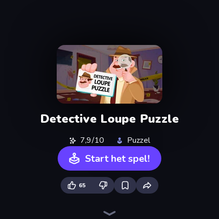
Detective Loupe Puzzle
7,9/10
Puzzel
Start het spel!
65