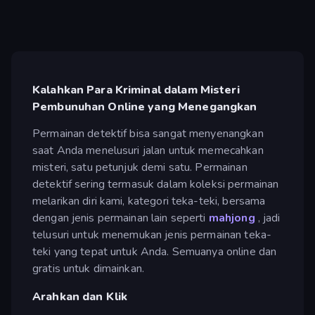
Kalahkan Para Kriminal dalam Misteri
Pembunuhan Online yang Menegangkan
Permainan detektif bisa sangat menyenangkan
saat Anda menelusuri jalan untuk memecahkan
misteri, satu petunjuk demi satu. Permainan
detektif sering termasuk dalam koleksi permainan
melarikan diri kami, kategori teka-teki, bersama
dengan jenis permainan lain seperti
mahjong
, jadi
telusuri untuk menemukan jenis permainan teka-
teki yang tepat untuk Anda. Semuanya online dan
gratis untuk dimainkan.
Arahkan dan Klik