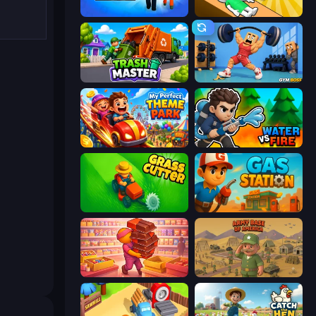
Prison Life
Doctor Hero
Trash Master
Gym Boss
My Perfect Theme Park
Water vs Fire
Grass Cutter: Mowing Simulator
Gas Station
Candy Packing Store
Army Base Of America