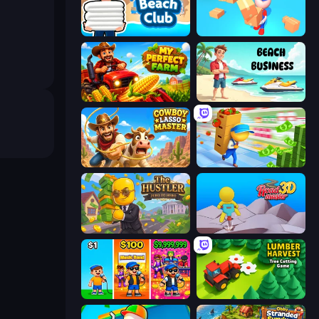
Beach Club
Loaders Inc
My Perfect Farm
Beach Business
Cowboy Lasso Master
Supermarket Empire
The Hustler
Road Master 3D
Music Band
Lumber Harvest: Tree Cutting Game