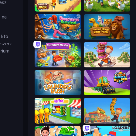
esz
Lumberjack 3D Simulator
Catch the Hen
a na
 kto
Underwater Survival
Animal Merge Zoo Park
zszerz
erium
Furniture Master: Idle Tycoon
Donut Place
Laundry Rush
Home Builder 3D
Coffee Idle
Burger Life