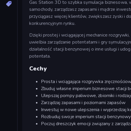
Gas Station 3D to szybka symulacja biznesowa, w
samochody, zarządzasz zapasami i mądrze inwestuje
przyciągasz więcej klientów, zwiększasz zyski i 
konkurencyjnym rynku.
Dzięki prostej i wciągającej mechanice rozgrywki
uwielbia zarządzanie potentatami i gry symulacy
działalność stacji benzynowej o inne usługi i udo
potentata.
Cechy
Prosta i wciągająca rozgrywka zręcznościo
Zbuduj własne imperium biznesowe stacji b
Ulepszaj pompy paliwowe, zbiorniki i rodzaj
Zarządzaj zapasami i poziomami zapasów
Inwestuj w nowe ulepszenia i wyprzedzaj k
Rozbuduj swoje imperium stacji benzynowyc
Poczuj dreszczyk emocji związany z zarząd