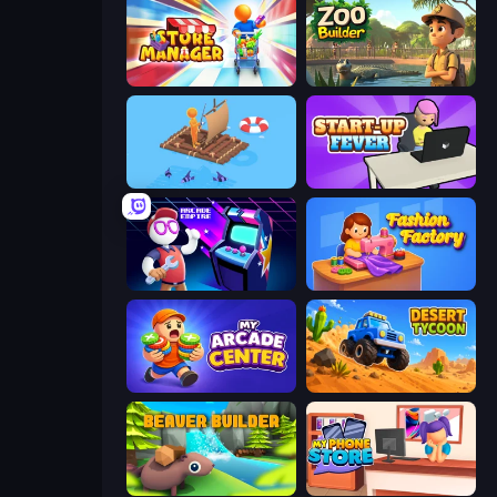
Store Manager
Zoo Builder
Fishland
StartUp Fever
Arcade Empire
Fashion Factory
My Arcade Center
Desert Tycoon
Beaver Builder
My Phone Store