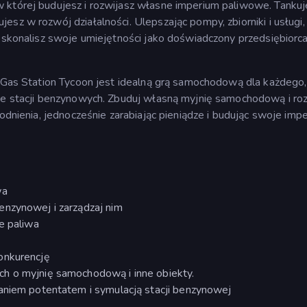
 której budujesz i rozwijasz własne imperium paliwowe. Tankuj
sz w rozwój działalności. Ulepszając pompy, zbiorniki i usługi,
doskonalisz swoje umiejętności jako doświadczony przedsiębiorc
, Gas Station Tycoon jest idealną grą samochodową dla każdego,
jne stacji benzynowych. Zbuduj własną myjnię samochodową i ro
godnienia, jednocześnie zarabiając pieniądze i budując swoje imp
wa
enzynowej i zarządzaj nim
e paliwa
onkurencję
h o myjnię samochodową i inne obiekty.
zaniem potentatem i symulacją stacji benzynowej