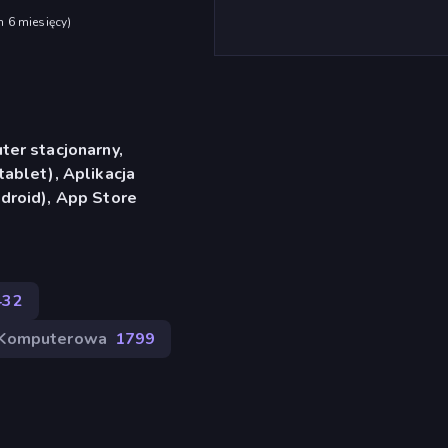
h 6 miesięcy
)
er stacjonarny,
ablet), Aplikacja
droid), App Store
432
 Komputerowa
1799