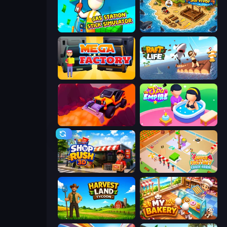
Gas Station - Stick Simulator
Obby Stranded Survivor
Mega Factory
Raft Life
Sand King
Spa Empire
Shop Rush 3D
Juice Factory - Fruit Farm
Harvest Land Tycoon
My bakery