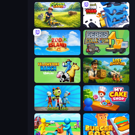
Grass Land
Junkyard Sim
Zoo Island
Debris Collector
Yellowstone Ranch
Lost Adventure
Zombie Land
My Cake Shop