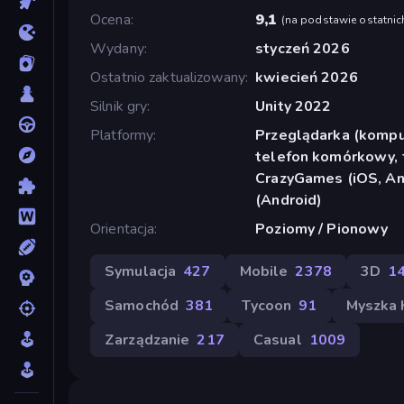
Ocena
9,1
(
na podstawie ostatnic
Wydany
styczeń 2026
Ostatnio zaktualizowany
kwiecień 2026
Silnik gry
Unity 2022
Platformy
Przeglądarka (komput
telefon komórkowy, t
CrazyGames (iOS, An
(Android)
Orientacja
Poziomy / Pionowy
Symulacja
427
Mobile
2378
3D
1
Samochód
381
Tycoon
91
Myszka
Zarządzanie
217
Casual
1009