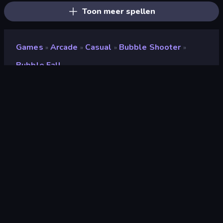
Toon meer spellen
Games
Arcade
Casual
Bubble Shooter
»
»
»
»
Bubble Fall
Bubble Fall
Ontwikkelaar
SUN.STUDIO
Beoordeling
(
op basis van de afgelopen 6
8,3
maanden
)
Gepubliceerd
april 2023
Laatst bijgewerkt
augustus 2023
Game-engine
HTML5
Platformen
Browser (desktop, mobiel,
tablet), CrazyGames-app (iOS,