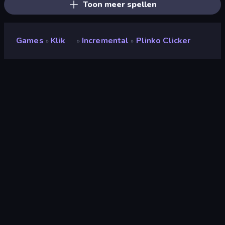
Toon meer spellen
Games
Klik
Incremental
Plinko Clicker
»
»
»
Plinko Clicker
Ontwikkelaar
Pipoza Games
Beoordeling
(
op basis van de afgelopen 6
9,0
maanden
)
Gepubliceerd
september 2025
Laatst bijgewerkt
november 2025
Game-engine
Unity 2022
Platformen
Browser (desktop, mobiel,
tablet), CrazyGames-app (iOS,
Android)
Oriëntatie
Liggend / Staand