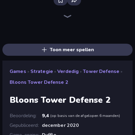
Bloxd.io
Ragdoll Archers
EvoWars.io
Veck.io
Piece of Cake: Merge and Bake
Racing Limits
Traffic Rider
Mahjongg Solitaire
Screw Out: Bolts and Nuts
Words of Wonders
Piles of Mahjong
Designville: Merge & Design
Miniblox
Space Waves
Stickman Clash
SkillWarz
Fortzone Battle Royale
Arrow Escape
Toon meer spellen
Games
Strategie
Verdedig
Tower Defense
»
»
»
»
Bloons Tower Defense 2
Bloons Tower Defense 2
Beoordeling
9,4
(
op basis van de afgelopen 6 maanden
)
Gepubliceerd
december 2020
Game-engine
Ruffle