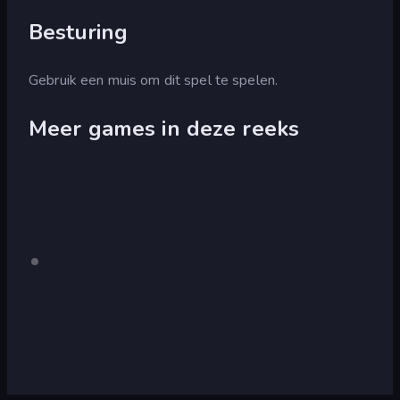
Besturing
Gebruik een muis om dit spel te spelen.
Meer games in deze reeks
Bloons
Alleen
Bloons
desktop
Tower
Tower
Defense
Defense
3
Bloons
Bloons
Tower
Tower