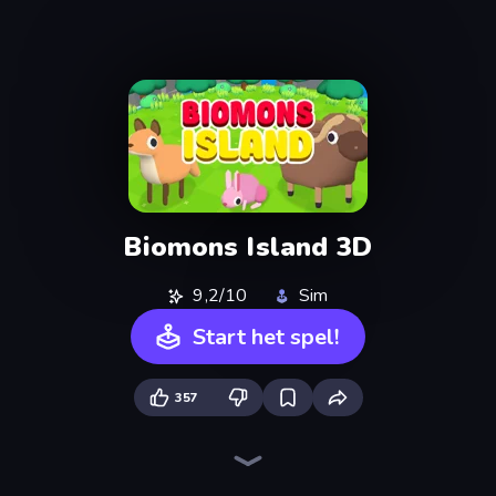
Biomons Island 3D
9,2/10
Sim
Start het spel!
357