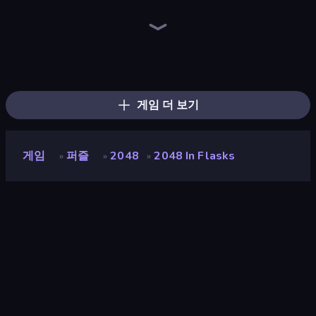
Piles of Mahjong
Skydom
Screw Out: Bolts and Nuts
Arrow Escape
Skydom: Reforged
Piece of Cake: Merge and Bake
Mahjongg Solitaire
Wood Block Journey
Match Arena
Block Blaster
Tasty Match: Mahjong Pairs
Mahjong Puzzle: Tile Match
Color Water Sort 3D
2048 Merge Blocks
Merge Fruits
TenTrix
Yarn Fever! Unravel Puzzle
Forgotten Treasure 2
게임 더 보기
게임
퍼즐
2048
2048 In Flasks
»
»
»
2048 in Flasks
개발자
vtg
평점
8.9
(
지난 6개월 기준
)
출시
2023년 8월
마지막 업데이트
2025년 10월