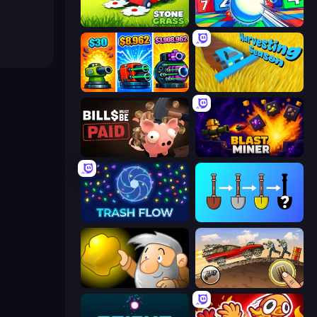
Stone Grass: Mowing Simulator
Entropy
Pumpkin Defense: Merge Cannon
Harvesting Season
Bills Must Be Paid
Blast Miner
Trash Flow
Merge Tools - Merge and Dig
Gold Miner
Earn to Die: Zombie Ride