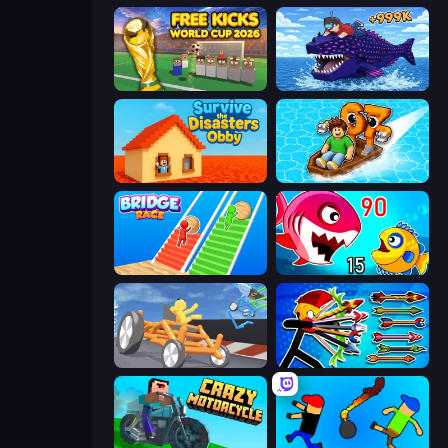
Free Kicks World Cup 2026
Obby Fish Challenge: Ride
Survive the Disasters: Obby
Float for Brainrots
Bridge Race
Fish Eat Getting Big
Draw Crash Race
Archer Ragdoll Masters