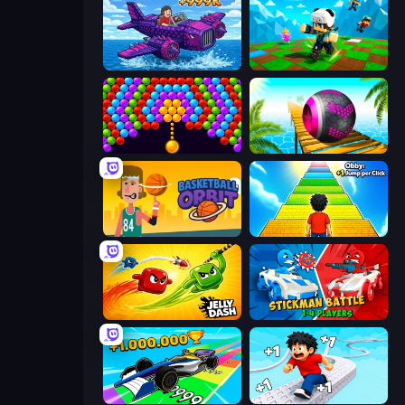
Obby Plane Power Challenge: Fly
Robby: Many Games
Bubble Story
Rolling Balls Sea Race
Basketball Orbit
Obby: +1 Jump per Click
Jelly Dash
Stickman battle 1-4 Players
Obby Car Challenge: Drive
Speed per Click: Obby