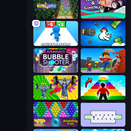
Bubble Fall
Merge & Construct
Count Masters: Stickman Games
Honk
Arkadium's Bubble Shooter
Obby: +1 Click Wall Breaker
Obby: Gym Simulator, Escape
Obby Highest Jump Ever
Bubble Pop Legend
World's Hardest Game