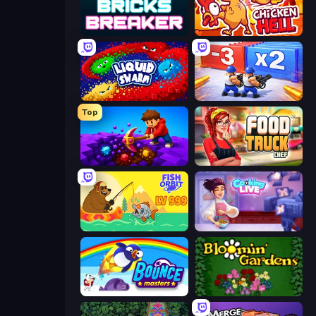
Bricks Breaker
Chicken Hell
Liquid Swarm
Battle Brigade
Top
Obby: Dig Down
Food Truck Chef™: A Fun Cooking Game
Fish Orbit
Cooking Live
Bouncemasters
Blooming Gardens