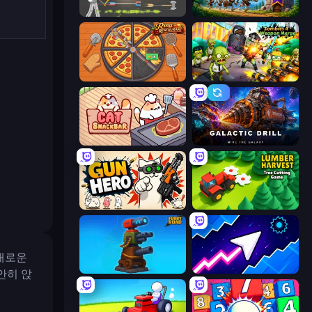
Ragdoll Archers
Mage Castle Idle Defense
Ring Restaurant
Zombies 4 Weapon Merge
Cat Snack Bar
Galactic Drill
Gun Hero: Cat Survival
Lumber Harvest: Tree Cutting Game
새로운
Furry Road
Space Waves
안히 앉