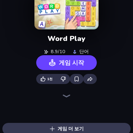
Word Play
8.9/10
단어
게임 시작
1천
Logic Chain Master
Word Wipe
Goods Triple Match 3D
Find The Cow
Ball Roll
Find Sort Match - Puzzle
Culinary Atlas
What's The Difference?
Jelly Dye
Card Solitaire: Word Game
Tangle Master
Arrow Escape
Words of Wonders
Wordmeister
Numicolor
Home Pin 2
Hypermarket 3D
Screw Out: Bolts and Nuts
게임 더 보기