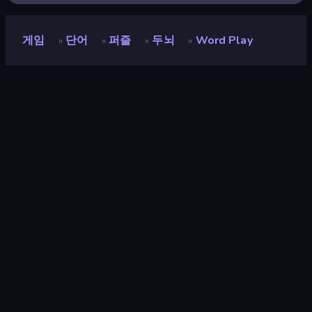
게임
단어
퍼즐
두뇌
Word Play
»
»
»
»
Word Play
개발자
Viva Games
평점
8.9
(
지난 6개월 기준
)
출시
2026년 5월
게임 엔진
Unity 6
플랫폼
브라우저 (데스크톱, 모바일, 태블릿),
CrazyGames 앱 (Android), App Store
(Android)
방향성
세로 방향
단어
44
연결
64
모바일
2,357