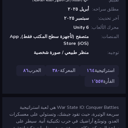
مطلق سراحه
أبريل ٢٠٢٥
آخر تحديث
سبتمبر ٢٠٢٥
محرك الألعاب
Unity 6
المنصات
متصفح (لأجهزة سطح المكتب فقط), App
Store (iOS)
توجيه
منظر طبيعي / صورة شخصية
استراتيجية
١٦٤
المعركة
٣٨٠
الحرب
٨٦
الفأرة
١٬٥٥٧
War State IO: Conquer Battles هي لعبة استراتيجية
سريعة الوتيرة، حيث تقود جيشك، وتستولي على معسكرات
العدو، وتوسّع أراضيك في حرب تكتيكية آنية. سيطر على
ساحة المعركة بذكاء وسرعة بديهة ومناورات ذكية لتحقيق