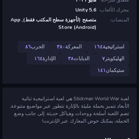
محرك الألعاب
Unity 5.6
المنصات
متصفح (لأجهزة سطح المكتب فقط), App
Store (Android)
استراتيجية
١٦٤
المعركة
٣٨٠
الحرب
٨٦
الهليكوبتر
٧
الدبابات
٣٨
الإدارة
١٦٤
ستيكمان
١٤١
لعبة Stickman World War هي لعبة استراتيجية ثنائية
الأبعاد تتميز بحملة مليئة بالإثارة تتطور عبر مواضيع متنوعة.
تضم اللعبة أسلحة ووحدات وهياكل حديثة. إلى جانب وضع
الحملة، يمكنك خوض المعارك عبر الإنترنت!