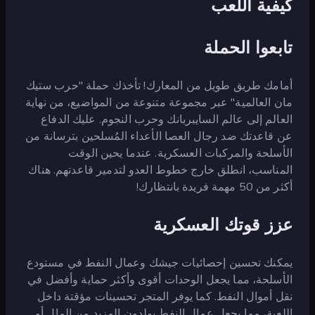
كيفية اللعب
تابعوا الحملة
أمامك طريق طويل من المعارك! تأخذك حملة "حرب ستيك
مان العالمية" عبر مجموعة متنوعة من المواضيع، من نهاية
العالم إلى عالم السايبربانك وحرب النجوم. عليك الدفاع
عن قاعدتك ضد رجال العصا الأعداء المُسلحين بترسانة من
الأسلحة والمركبات العسكرية. عندما يحين الوقت
المناسب، انطلق خارج خطوط العدو لتدمير قاعدتهم. هناك
أكثر من 50 مهمة فريدة بانتظارك!
عزز قوتك العسكرية
يمكنك تحسين إحصائيات جيشك وعمال النفط في مستودع
الأسلحة، مما يجعل الوحدات أقوى وأكثر حماية وأفضل في
نقل أموال النفط. كما يوفر المتجر تحسينات مؤقتة داخل
اللعبة، مما يجعل عمال النفط يولدون المزيد من المال أو