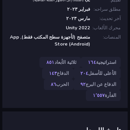
مطلق سراحه
فبراير ٢٠٢٣
آخر تحديث
مارس ٢٠٢٣
محرك الألعاب
Unity 2022
المنصات
متصفح (لأجهزة سطح المكتب فقط), App
Store (Android)
استراتيجية
١٦٤
ثلاثية الأبعاد
٨٥١
الأعلى للأسفل
٢٠٤
الدفاع
١٤٣
الدفاع عن البرج
٩٢
الحرب
٨٦
الفأرة
١٬٥٥٧