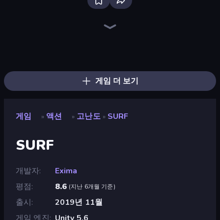
Throw a Lucky Block
Tank Stars
Mr. Dude: Online Multiverse Challenge
Stickman Rebirth
Fortzone Battle Royale
Escape Evil Granny!
Brainrot Arena Online
456 Guys
Obby: +1 to Spaceflight Altitude
Obby: Ragdoll Boxing
Obby Brainrot Merge
War the Knights
Stickman Project
Stickman Clash
Bubble Gum Simulator
Jump Guys
Steal Beanstalk for Brainrots
99 Nights (Bloxd.io)
게임 더 보기
게임
액션
고난도
SURF
»
»
»
SURF
개발자
Exima
평점
8.6
(
지난 6개월 기준
)
출시
2019년 11월
게임 엔진
Unity 5.6