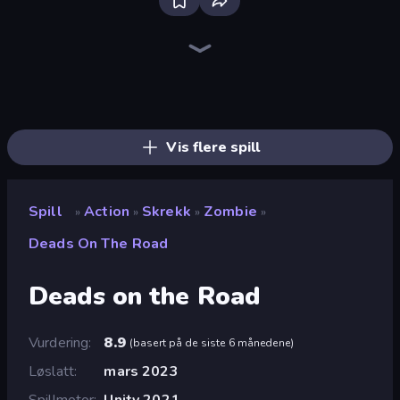
Throw a Lucky Block
Stickman Rebirth
Brainrot Arena Online
Mr. Dude: Online Multiverse Challenge
Haunted School
Lucky Brainrot Blocks Online
Playground
Boom Slingers ReBoom
Save Memerots: Acid Lava lake
Stickman Clash
Catch Brainrots From Bosses
Obby - BrainWave
Ultimate Evolution
Obby Escape from Tsunami Brainrot
Escape Cave For Brainrot
Escape Tsunami Brainrot
Obby: Dig Brainrots
Dye Hard
Vis flere spill
Spill
Action
Skrekk
Zombie
»
»
»
»
Deads On The Road
Deads on the Road
Vurdering
8.9
(
basert på de siste 6 månedene
)
Løslatt
mars 2023
Spillmotor
Unity 2021