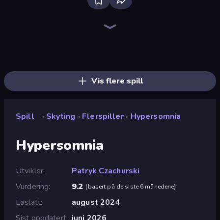
Bloxd.io
Ragdoll Archers
EvoWars.io
Veck.io
Piece of Cake: Merge and Bake
Racing Limits
Traffic Rider
Mahjongg Solitaire
Screw Out: Bolts and Nuts
Words of Wonders
Piles of Mahjong
Designville: Merge & Design
Miniblox
Space Waves
Stickman Clash
SkillWarz
Fortzone Battle Royale
Arrow Escape
Vis flere spill
Spill
Skyting
Flerspiller
Hypersomnia
»
»
»
Hypersomnia
Utvikler
Patryk Czachurski
Vurdering
9.2
(
basert på de siste 6 månedene
)
Løslatt
august 2024
Sist oppdatert
juni 2026