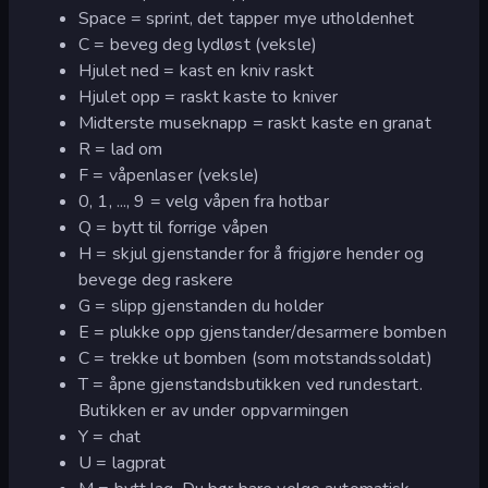
Space = sprint, det tapper mye utholdenhet
C = beveg deg lydløst (veksle)
Hjulet ned = kast en kniv raskt
Hjulet opp = raskt kaste to kniver
Midterste museknapp = raskt kaste en granat
R = lad om
F = våpenlaser (veksle)
0, 1, ..., 9 = velg våpen fra hotbar
Q = bytt til forrige våpen
H = skjul gjenstander for å frigjøre hender og
bevege deg raskere
G = slipp gjenstanden du holder
E = plukke opp gjenstander/desarmere bomben
C = trekke ut bomben (som motstandssoldat)
T = åpne gjenstandsbutikken ved rundestart.
Butikken er av under oppvarmingen
Y = chat
U = lagprat