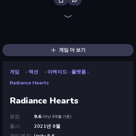
Throw a Lucky Block
Brainrot Arena Online
Stickman Rebirth
Surf GO Parkour
Funny City: Gopniks
Krampus
I Am Quadrober!
Stickman Clash
Who Dies Last?
Mr. Dude: Online Multiverse Challenge
Haunted School
Obby: Dig Brainrots
Fortzone Battle Royale
War the Knights
Boom Slingers ReBoom
Dye Hard
Stickman Kombat 2D
99 Nights (Bloxd.io)
게임 더 보기
게임
액션
아케이드
플랫폼
»
»
»
»
Radiance Hearts
Radiance Hearts
평점
9.6
(
지난 6개월 기준
)
출시
2021년 8월
게임 엔진
Unity 5.6