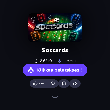
Soccards
8,6/10
Urheilu
Klikkaa pelataksesi!
744