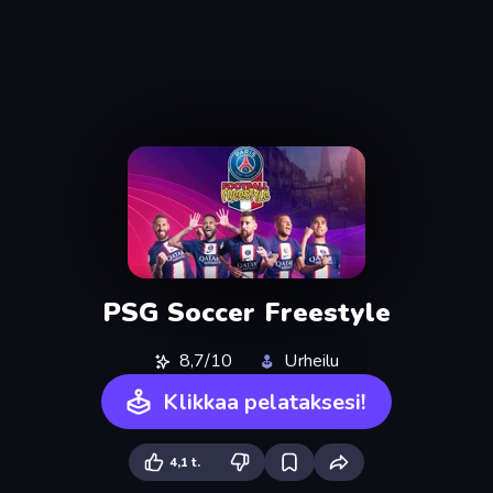
PSG Soccer Freestyle
8,7/10
Urheilu
Klikkaa pelataksesi!
4,1 t.