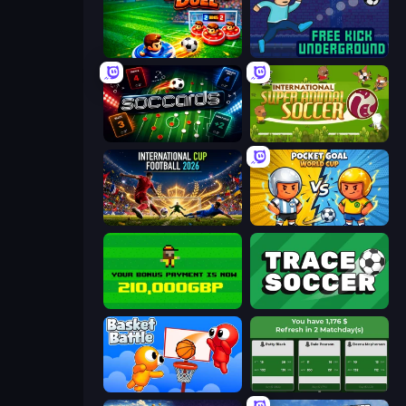
Soccer Duel
Free Kick Underground
Soccards
International Super Animal Soccer
International Cup Football 2026
Pocket Goal: World Cup
Bad Soccer Manager
Tracesoccer
Basket Battle
Idle Soccer Manager