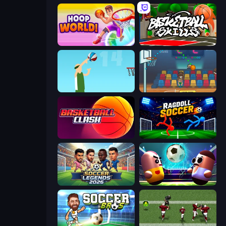
Hoop World 3D
Basketball Skills
Street Ball Jam
Basket Champs
Basketball Clash
Ragdoll Soccer 2 Players
Soccer Legends 2026
Pill Soccer