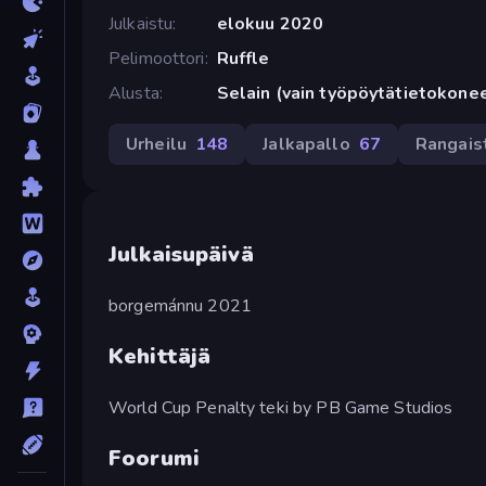
Julkaistu
elokuu 2020
Pelimoottori
Ruffle
Alusta
Selain (vain työpöytätietokone
Urheilu
148
Jalkapallo
67
Rangais
Julkaisupäivä
borgemánnu 2021
Kehittäjä
World Cup Penalty teki by PB Game Studios
Foorumi