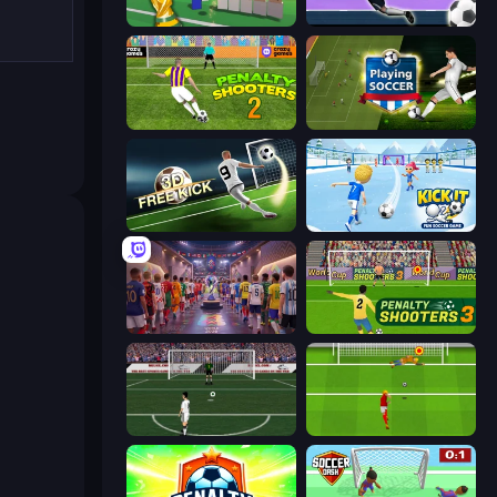
Free Kicks World Cup 2026
Goalkeeper Wiz
Penalty Shooters 2
Playing Soccer
Free Kick Classic (3D Free Kick)
Kick It – Fun Soccer Game
CG FC 26
Penalty Shooters 3
Bicycle Kick Champ
Penalty Shootout: Multi League