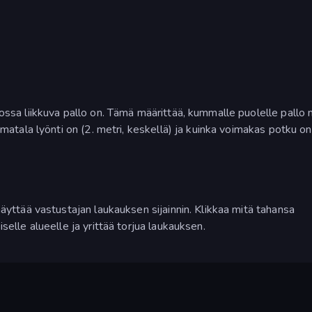
jossa liikkuva pallo on. Tämä määrittää, kummalle puolelle pall
 matala lyönti on (2. metri, keskellä) ja kuinka voimakas potku on
näyttää vastustajan laukauksen sijainnin. Klikkaa mitä tahansa
selle alueelle ja yrittää torjua laukauksen.