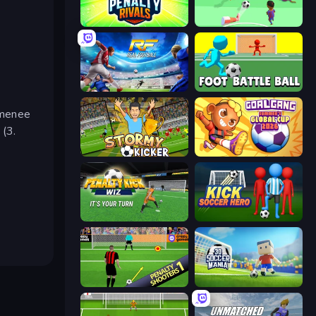
Penalty Rivals
Soccer Dash
Real Football
Foot Battle Ball
o menee
 (3.
Stormy Kicker
Goal Gang
Penalty Kick Wiz
Kick Soccer Hero
Penalty Shooters
3D Soccer Mania