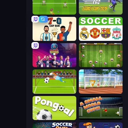
Drop Kick: World Cup
Unmatched Ego
7a0 - World Cup Simulator
European Football Quiz
PSG Soccer Freestyle
Soccer Challenge
Penalty Superstar
Street Freekick 3D
Pongoal
A Small World Cup