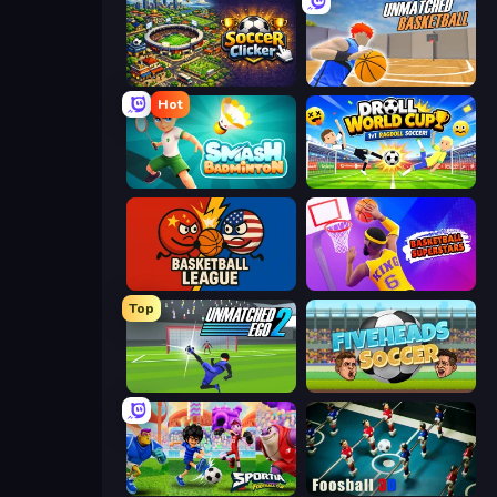
Soccer Clicker
Unmatched Basketball
Hot
Smash Badminton
Droll World Cup
Basketball League
Basketball Superstars
Top
Unmatched Ego 2
Fiveheads Soccer
Sportia Football Cup
Foosball 3D