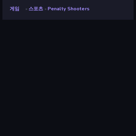
게임
스포츠
Penalty Shooters
»
»
Penalty Shooters
개발자
DParrot
평점
8.9
(
지난 6개월 기준
)
출시
2022년 8월
마지막 업데이트
2022년 8월
게임 엔진
HTML5
플랫폼
브라우저 (데스크톱, 모바일, 태블
릿), CrazyGames 앱 (Android),
App Store (iOS, Android)
방향성
가로 방향
스포츠
117
축구
51
페널티
13