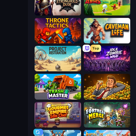
Stronghold Dude
Age Of Arms
Throne Tactics
Caveman Life
Top
Project Restoration
Idle Zombie Wave: Survivors
Trash Master
Idle Billionaire Tycoon
Gourmet Empire: Idle Chef
Fortress Merge