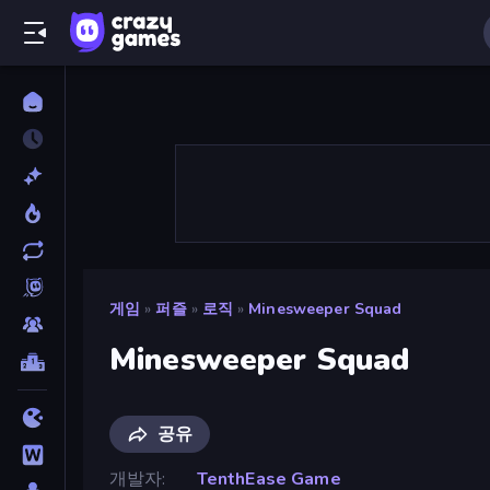
게임
»
퍼즐
»
로직
»
Minesweeper Squad
Minesweeper Squad
공유
개발자
TenthEase Game