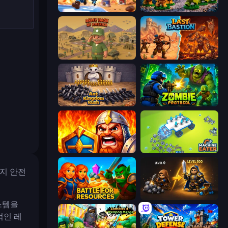
Tower Battle
Age of Heroes
Army Base Of America
Last Bastion
Ant Kingdom Rush
Zombie Protocol
WarLink: Crown & Clash
Machine Eater
지 안전
Battle for Resources
Gothic Story RPG
스템을
적인 레