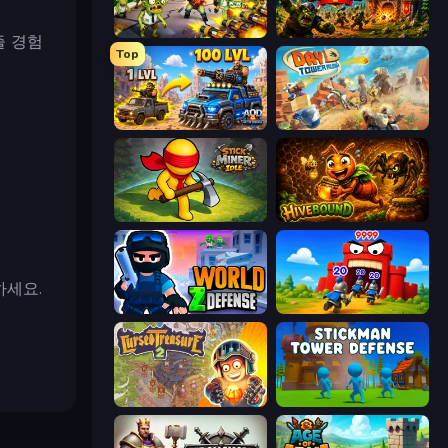
Zombies 4 Weapon Merge
Tower Defense
즐 경험
Top
AOD - Art Of Defense
Day D Tower Rush
Stick Miner Idle
Hivebound
하세요.
World Z Defense - Zombie Defense
TimeWarriors
Cursed Treasure 2
Stickman Tower Defense Idle 3D