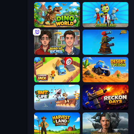
Dino World
Zombie Land
Life Simulator: Road to Riches
Furry Road
Lumberjack 3D Simulator
Desert Tycoon
Raft Life
Reckon Days