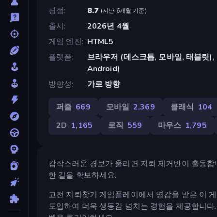
평점
8.7
(
지난 6개월 기준
)
출시
2026년 4월
게임 엔진
HTML5
플랫폼
브라우저 (데스크톱, 모바일, 태블릿), Cr
Android)
방향성
가로 방향
퍼즐
669
모바일
2,369
클래식
104
2D
1,165
로직
559
마우스
1,795
갑작스러운 경보가 울리면 지뢰 제거반이 출동합
한 길을 확보하세요.
고전 지뢰찾기 게임플레이에서 영감을 받은 이 
도입하여 더욱 생동감 넘치는 경험을 제공합니다.