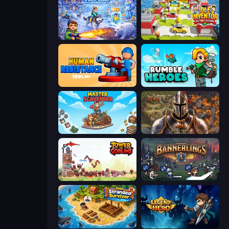
Frost Land - Snow Survival
Idle Inventor
Human Resistance
Rumble Heroes
Master Scavenger
Khan Wars
Tower vs Goblins
Bannerlings
Obby Stranded Survivor
Legend of Hero