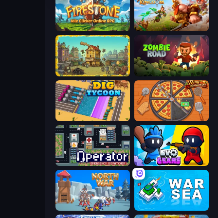
Firestone – Idle Clicker Online RPG
Infinity Kingdom
The Garbaggio Hotel
Zombie Road
Dig Tycoon
Ring Restaurant
Operator: Emergency Dispatcher
Evo Gears
North War
War Sea