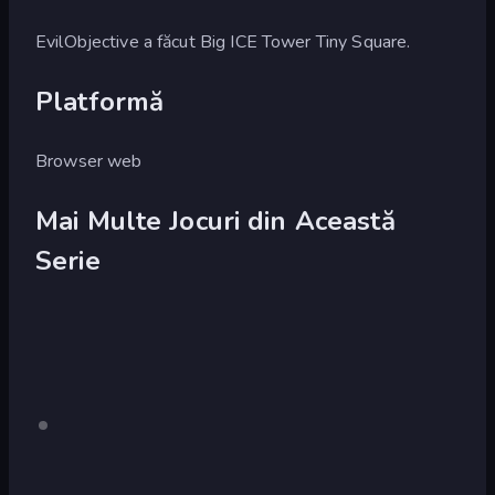
EvilObjective a făcut Big ICE Tower Tiny Square.
Platformă
Browser web
Mai Multe Jocuri din Această
Serie
Big
Doar
Big
desktop
Tower
NEON
Tiny
Tower