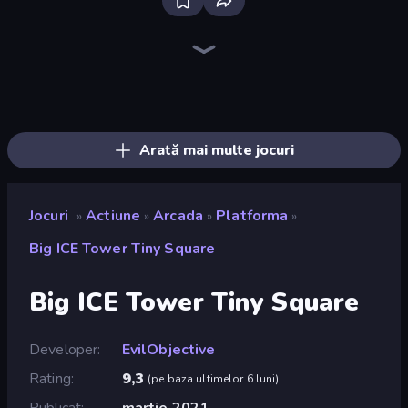
Bloxd.io
Ragdoll Archers
EvoWars.io
Veck.io
Piece of Cake: Merge and Bake
Racing Limits
Traffic Rider
Mahjongg Solitaire
Screw Out: Bolts and Nuts
Words of Wonders
Piles of Mahjong
Designville: Merge & Design
Miniblox
Space Waves
Stickman Clash
SkillWarz
Fortzone Battle Royale
Arrow Escape
Arată mai multe jocuri
Jocuri
Actiune
Arcada
Platforma
»
»
»
»
Big ICE Tower Tiny Square
Big ICE Tower Tiny Square
Developer
EvilObjective
Rating
9,3
(
pe baza ultimelor 6 luni
)
Publicat
martie 2021