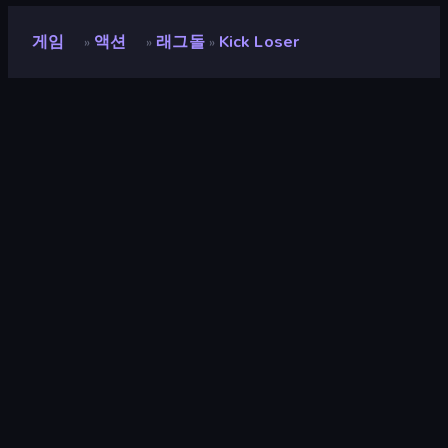
게임
액션
래그돌
Kick Loser
»
»
»
Kick Loser
개발자
Eyestorm Pte. LTD.
평점
8.8
(
지난 6개월 기준
)
출시
2025년 7월
게임 엔진
Unity 6
플랫폼
브라우저 (데스크톱, 모바일, 태블릿),
CrazyGames 앱 (iOS, Android), App
Store (iOS, Android)
방향성
세로 방향
액션
439
모바일
2,353
파괴
182