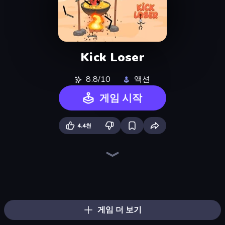
Kick Loser
8.8/10
액션
게임 시작
4.4천
Through the Wall
Gomu Goman
Square Punki Long Hand
Sprunki
Cut the Rope
Save My Pets
Blob Opera
Toonle
Fast Ball Jump
Save the Capybara
Om Nom: Run
Stacky Bird
Classic Labyrinth 3D
Crazy Sheep
Mr. Throw
Toilet Rush - Draw Puzzle
Cut the Rope: Experiments
Digital Circus: Parkour Game
게임 더 보기