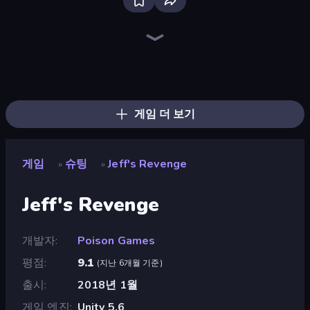
Bloxd.io
Ragdoll Archers
EvoWars.io
Piece of Cake: Merge and Bake
Veck.io
Traffic Rider
Racing Limits
Mahjongg Solitaire
Screw Out: Bolts and Nuts
Words of Wonders
Piles of Mahjong
Designville: Merge & Design
Space Waves
Miniblox
SkillWarz
Stickman Clash
Fortzone Battle Royale
Arrow Escape
게임 더 보기
게임
슈팅
Jeff's Revenge
»
»
Jeff's Revenge
개발자
Poison Games
평점
9.1
(
지난 6개월 기준
)
출시
2018년 1월
게임 엔진
Unity 5.6