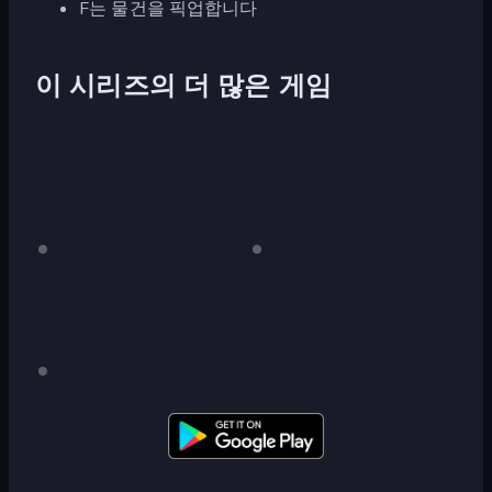
F는 물건을 픽업합니다
이 시리즈의 더 많은 게임
Jeff
데
Jeff
데
스
스
the
the
크
크
Killer:
Killer
톱
톱
Horrendous
전
vs
전
용
용
Smile
Slendrina
Jeff
데
스
The
크
Killer:
톱
Lost
전
용
in