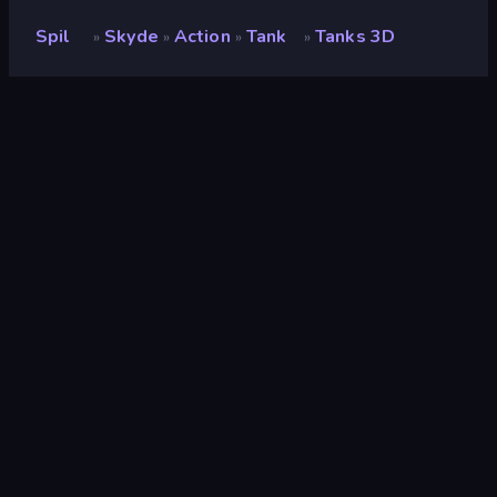
Spil
Skyde
Action
Tank
Tanks 3D
»
»
»
»
Tanks 3D
Udvikler
Yp3d
Bedømmelse
9,1
(
baseret på de seneste 6 måneder
)
Udgivet
maj 2025
Sidst opdateret
juni 2025
Spilmotor
Externally hosted (iframe)
Platforme
Browser (desktop, mobil,
tablet), CrazyGames-app (iOS,
Android)
Orientering
Liggende / Stående
Skyde
88
Mobile
2.364
3D
854