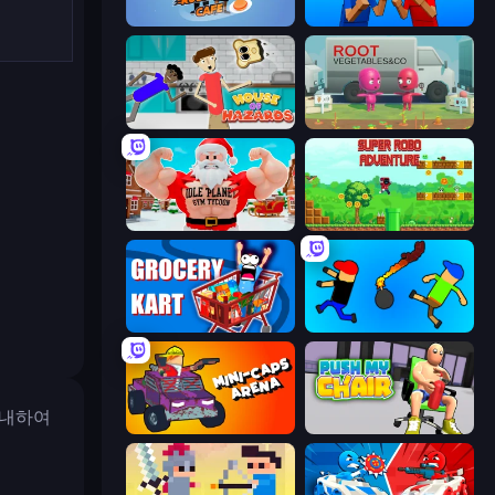
Rush Hour Cafe
Puppet Fighter 2 Player
House of Hazards
Root Vegetables & Co
Idle Planet: Gym Tycoon
Super Robo - Adventure
Grocery Kart
Mini-Caps: Bombs
안내하여
Mini-Caps: Arena
Push My Chair