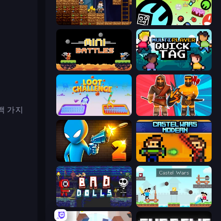
Miners' Adventure
The Epic Party
12 MiniBattles
Multiplayer Quick Tag
백 가지
Loot Challenge
Medieval Battle 2P
Drunken Duel 2
Castle Wars: Modern
Bad Dolls
Castle Wars