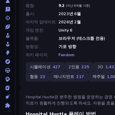
평점
9.2
(
지난 6개월 기준
)
출시
2023년 6월
마지막 업데이트
2026년 2월
게임 엔진
Unity 6
플랫폼
브라우저 (데스크톱 전용)
방향성
가로 방향
위키 페이지
Fandom
시뮬레이션
427
2인용
225
3D
1,43
협동
23
매니지먼트
217
캐주얼
1,0
Hospital Hustle은 분주한 병원을 운영하
치료가 원활하게 진행되도록 하세요. 자원을 효
Hospital Hustle 플레이 방법