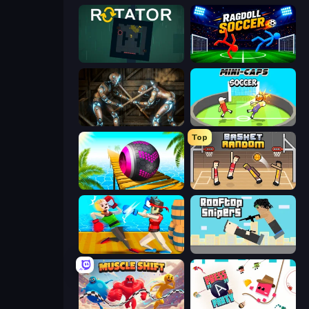
Rotator
Ragdoll Soccer 2 Players
Striker Dummies
Mini-Caps: Soccer
Top
Rolling Balls Sea Race
Basket Random
Funny Ragdoll Wrestlers
Rooftop Snipers