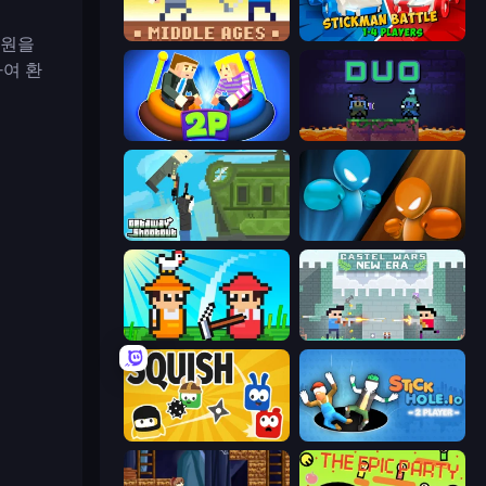
Castle Wars: Middle Ages
Stickman battle 1-4 Players
수원을
여 환
Ragdoll Arena 2 Player
Duo
Getaway Shootout
Drunken Boxing
Farmer Challenge Party
Castle Wars: New Era
Squish
Stickhole.io