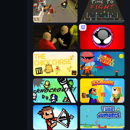
Drunk-Fu: Wasted Masters
Time to Fight
Kuja
Splatmans
The Chick Chase
Bubble Trouble
KNOCKOUTS!
NoobWars
Stick Archers Battle
Tube Jumpers