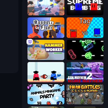
Cubic Rush
Supreme Bomb Tag
Ragdoll Fight
2 Player Tag
Hammer Worker
Glowit - Two Players
Clash of Cakes
Gun Mayhem 2
Animals Minigame Party
MiniBattles