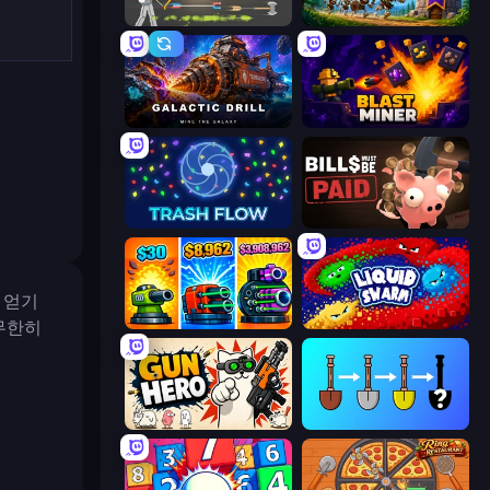
Ragdoll Archers
Mage Castle Idle Defense
Galactic Drill
Blast Miner
Trash Flow
Bills Must Be Paid
 얻기
Pumpkin Defense: Merge Cannon
Liquid Swarm
무한히
Gun Hero: Cat Survival
Merge Tools - Merge and Dig