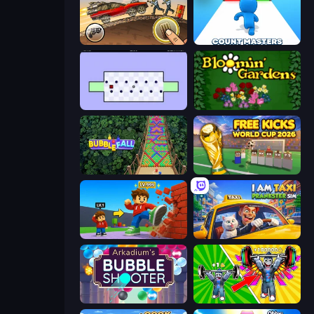
Earn to Die: Zombie Ride
Count Masters: Stickman Games
World's Hardest Game
Blooming Gardens
Bubble Fall
Free Kicks World Cup 2026
Obby: +1 Click Wall Breaker
I Am Taxi Prankster Sim
Arkadium's Bubble Shooter
Obby: Gym Simulator, Escape