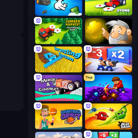
Honk
Stone Grass: Mowing Simulator
Lumber Harvest: Tree Cutting Game
Gold Miner
Harvesting Season
Battle Brigade
Top
Merge & Construct
Obby: Dig Down
Basketball Orbit
Jelly Dash