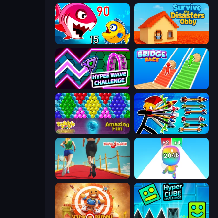
Fish Eat Getting Big
Survive the Disasters: Obby
Hyper Wave Challenge
Bridge Race
Bubble Pop Legend
Archer Ragdoll Masters
Shoe Race
Man Runner 2048