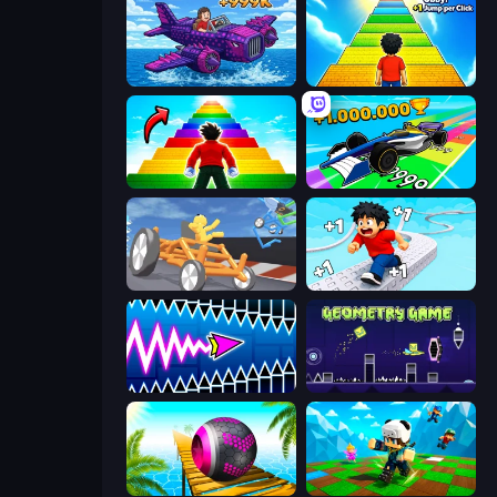
Obby Plane Power Challenge: Fly
Obby: +1 Jump per Click
Obby Highest Jump Ever
Obby Car Challenge: Drive
Draw Crash Race
Speed per Click: Obby
Wave Dash: Geometry Arrow
Geometry Game
Rolling Balls Sea Race
Robby: Many Games