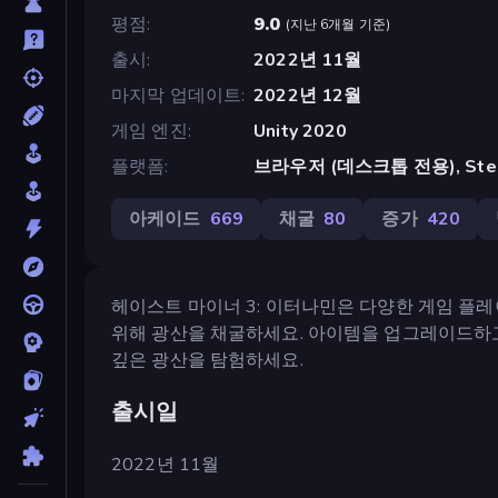
평점
9.0
(
지난 6개월 기준
)
출시
2022년 11월
마지막 업데이트
2022년 12월
게임 엔진
Unity 2020
플랫폼
브라우저 (데스크톱 전용), Ste
아케이드
669
채굴
80
증가
420
헤이스트 마이너 3: 이터나민은 다양한 게임 플레이
위해 광산을 채굴하세요. 아이템을 업그레이드하고
깊은 광산을 탐험하세요.
출시일
2022년 11월