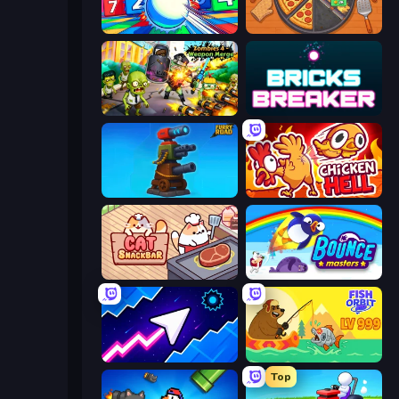
Entropy
Ring Restaurant
Zombies 4 Weapon Merge
Bricks Breaker
Furry Road
Chicken Hell
Cat Snack Bar
Bouncemasters
Space Waves
Fish Orbit
Top