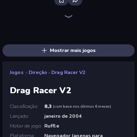
Racing Limits
Real Car Driving
Hustle & Drift in ZIL
Deadly Rally
Deadly Descent
Obby: Car Crash Sandbox
Ramp Car VS Police: CHASE
Case Simulator: Cars
Crash Skill Racing
Xtreme DRIFT Racing
Racing: Online!
Decorate My BMW M5
Asphalt Rush
Drive Quest
Free Rally
BMG: Ragdoll Playground
Highway Racer
Traffic Rider
Mostrar mais jogos
Jogos
Direção
Drag Racer V2
»
»
Drag Racer V2
Classificação
8,3
(
com base nos últimos 6 meses
)
Lançado
janeiro de 2004
Motor de jogo
Ruffle
Plataforma
Navegador (apenas para