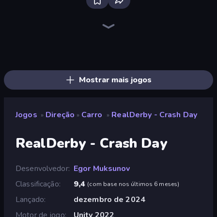
Bloxd.io
Ragdoll Archers
EvoWars.io
Veck.io
Piece of Cake: Merge and Bake
Racing Limits
Traffic Rider
Mahjongg Solitaire
Screw Out: Bolts and Nuts
Words of Wonders
Piles of Mahjong
Stickman Clash
Miniblox
Designville: Merge & Design
Space Waves
SkillWarz
Fortzone Battle Royale
Arrow Escape
Mostrar mais jogos
Jogos
Direção
Carro
RealDerby - Crash Day
»
»
»
RealDerby - Crash Day
Desenvolvedor
Egor Muksunov
Classificação
9,4
(
com base nos últimos 6 meses
)
Lançado
dezembro de 2024
Motor de jogo
Unity 2022