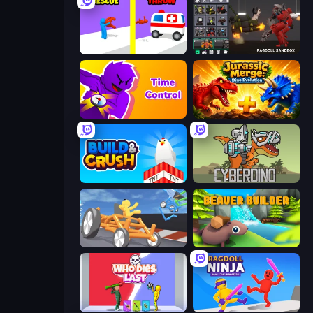
Rescue Throw
Last Play: Ragdoll Sandbox
Time Control!
Jurassic Merge: Dino Evolution
Build and Crush
CyberDino: T-Rex vs Robots
Draw Crash Race
Beaver Builder
Who Dies Last?
Ragdoll Ninja: Imposter Hero