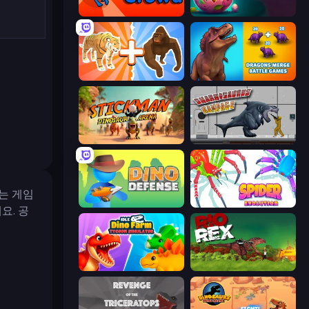
Dino Crowd
Dino Domination
Animal DNA Run
Dragons Merge: Battle Games
Stickman: Dinosaur Arena
Sharkosaurus Rampage
이는 게임
Dino Defense
Spider Evolution: Runner Game
요. 공
Idle Dino Farm Tycoon Simulator 3D
Rio Rex