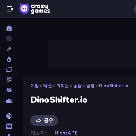
게임
»
액션
»
귀여운
»
동물
»
공룡
»
DinoShifter.io
DinoShifter.io
공유
개발자
NightAPE