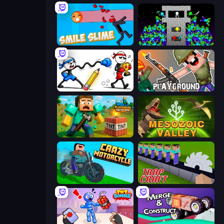
Smile Slime
Stick Epic Fighter
Doodle Smash
Playground
Voxel Playground: Ragdoll Noob
Cell to Singularity: Mesozoic Valley
Crazy Motorcycle
Trap Craft