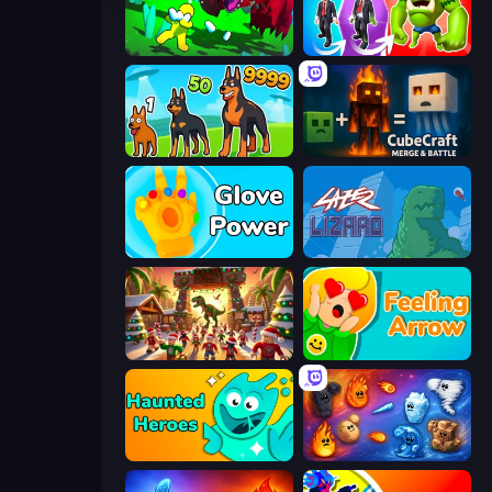
Adventure Island 2D
Infection Town of Zombies
Dogs vs Aliens
CubeCraft: Merge & Battle
Glove Power
Laser Lizard
My Dinoland
Feeling Arrow
Haunted Heroes
Elemental Merge