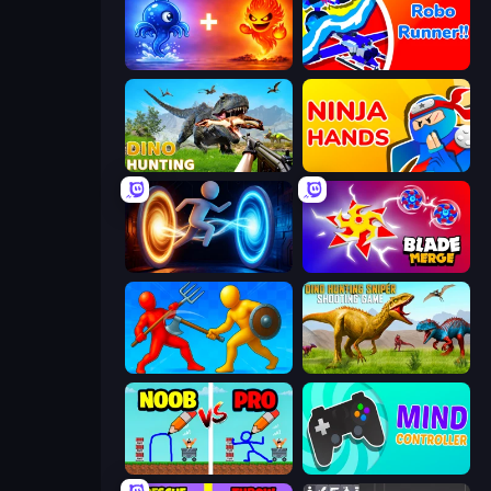
Elemental Monsters: Merge
Robo Runner
Dino Hunting Jurassic World
Ninja Hands
Portal Escape
Blade Merge
Epic Sword Battle! Fight in Arena
Dino Hunting Sniper Shooting Game
DOP Noob: Draw to Save
Mind Controller