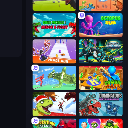
Revenge of the Triceratops
Dinosaurs Merge Master
Dino World: Merge & Fight
OctopusRun
Merge Run
Robot Police Iron Panther
Silly Walkers
Zombie Raft
Dino Survival: 3D Simulator
Dominators: Fighting Dinosaurs