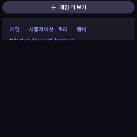
게임 더 보기
게임
시뮬레이션
호러
좀비
»
»
»
»
Infection Town Of Zombies
Infection Town of Zombies
개발자
Eccentric Games
평점
8.9
(
지난 6개월 기준
)
출시
2024년 3월
게임 엔진
HTML5
플랫폼
브라우저 (데스크톱, 모바일, 태블릿),
CrazyGames 앱 (iOS, Android)
방향성
가로 / 세로