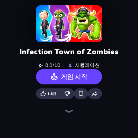
Infection Town of Zombies
8.9/10
시뮬레이션
게임 시작
1.8천
Who Dies Last?
TNT Bomber
Jailbreak: Hide or Attack!
Kick the Buddy
Doodle Smash
Smash Guy: Ragdoll Punch Hero
Western Sniper
Bounce Out
Zombie Raft
Fun Ragdoll Challenge!
Killstreak 3D Shooter
Knock and Run: 100 Doors Escape
Dye Hard
Mafia Business Empire: Thief Escape
Camo Sniper
Felon Play: Ragdoll Sandbox
Slime Conquer: Epic Battles
Mutant Escape