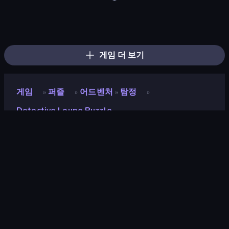
Piles of Mahjong
Piece of Cake: Merge and Bake
Screw Out: Bolts and Nuts
Skydom
Arrow Escape
Mansion Tale: Merge Secrets
Designville: Merge & Design
Yarn Fever! Unravel Puzzle
Goods Triple Match 3D
Mergest Kingdom
Detective IQ: Brain Games
Hidden Object: Street Of Secrets
Color Tap: Coloring by Numbers
Open House
Pixel Blast
Hidden Objects
Farm Merge Valley
Find The Cow
게임 더 보기
게임
퍼즐
어드벤처
탐정
»
»
»
»
Detective Loupe Puzzle
Detective Loupe Puzzle
개발자
DParrot
평점
7.9
(
지난 6개월 기준
)
출시
2024년 5월
마지막 업데이트
2024년 5월