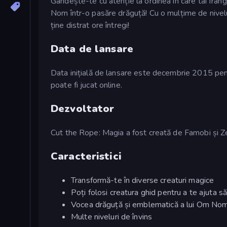
Gândește-te cu atenție la ordinea în care tai frângh
Nom într-o pasăre drăguță! Cu o mulțime de nivelu
ține distrat ore întregi!
Data de lansare
Data inițială de lansare este decembrie 2015 pent
poate fi jucat online.
Dezvoltator
Cut the Rope: Magia a fost creată de Famobi și 
Caracteristici
Transformă-te în diverse creaturi magice
Poți folosi creatura ghid pentru a te ajuta să
Vocea drăguță și emblematică a lui Om No
Multe niveluri de învins