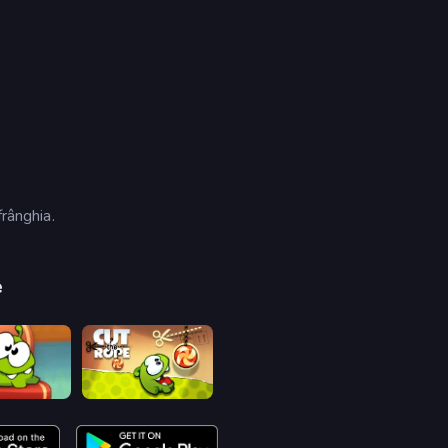
frânghia.
e
Cut the Rope: Experiments
Cut the Rope