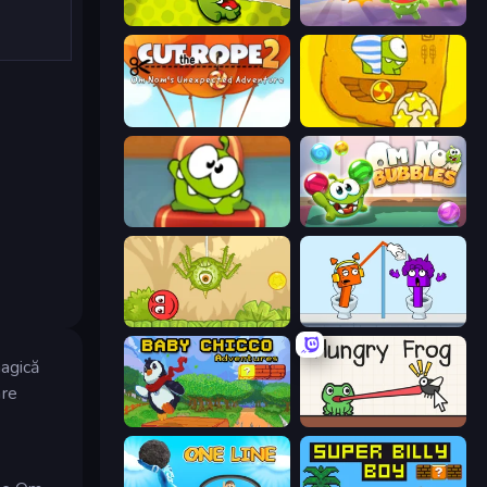
Cut the Rope
Om Nom: Run
Cut The Rope 2
Cut the Rope Time Travel
Cut the Rope: Experiments
Om Nom: Bubbles
Red Bounce Ball 5
Square Punki Long Hand
magică
are
Baby Chicco Adventures
Hungry Frog