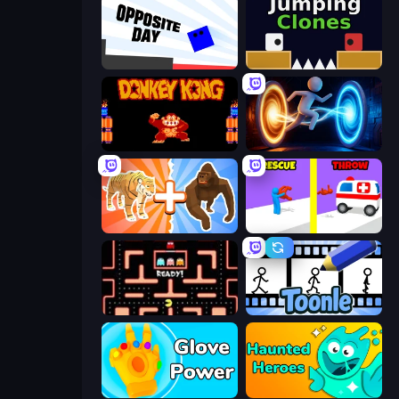
Opposite Day
Jumping Clones
Donkey Kong Returns
Portal Escape
Animal DNA Run
Rescue Throw
Pacman
Toonle
Glove Power
Haunted Heroes