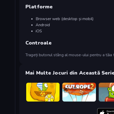
Platforme
Browser web (desktop și mobil)
Android
iOS
Controale
Trageți butonul stâng al mouse-ului pentru a tăia 
Mai Multe Jocuri din Această Seri
Cut the Rope Time Travel
Cut The Rope 2