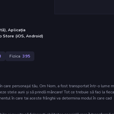
ă), Aplicația
 Store (iOS, Android)
8
Fizica
395
 în care personajul tău, Om Nom, a fost transportat într-o lume 
ze stele aurii și să prindă mâncare! Tot ce trebuie să faci la fiec
mentul în care tai aceste frânghii va determina modul în care cad