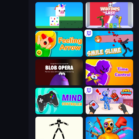
Stacky Bird
Who Dies Last?
Feeling Arrow
Smile Slime
Blob Opera
Time Control!
Mind Controller
TNT Bomber