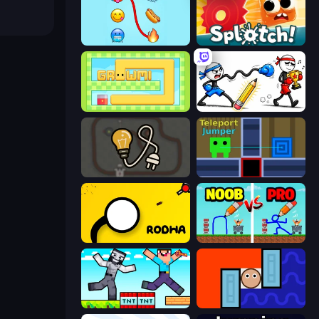
Emoji Puzzle!
Splotch!
Growmi
Doodle Smash
Light The Lamp
Teleport Jumper
Rodha
DOP Noob: Draw to Save
Noob Gigachad: Parkour Tricks Challenge
Lava and Aqua