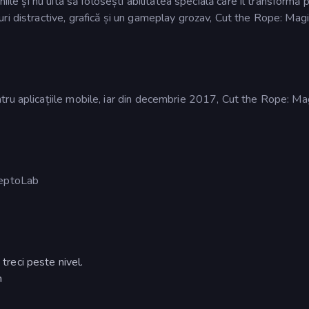
iile și nu uita să folosești abilitatea specială care îl transformă
ri distractive, grafică și un gameplay grozav, Cut the Rope: Magi
ru aplicațiile mobile, iar din decembrie 2017, Cut the Rope: Ma
ZeptoLab
 treci peste nivel.
m