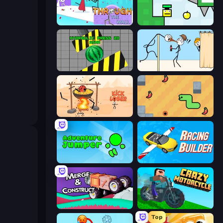
Through the Wall
Appel
Hydraulic Press 2D ASMR
Gomu Goman
Kick Loser
SSSPICY!
Adventure Jumper
Racing Builder
Merge & Construct
Crazy Motorcycle
Top