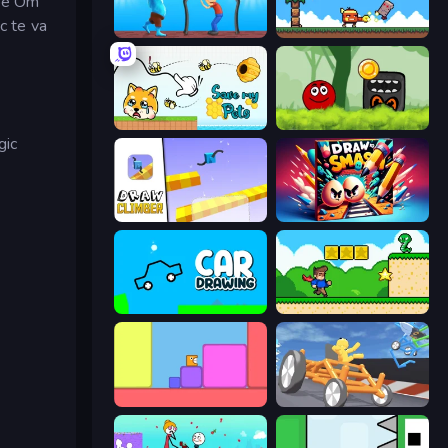
 pe Om
c te va
One Line
Super Billy Boy
Save My Pets
Ball Hero Adventure: Red Bounce Ball
gic
Draw Climber
Draw To Smash!
Car Drawing Game
Steve's World
Level EATEN!
Draw Crash Race