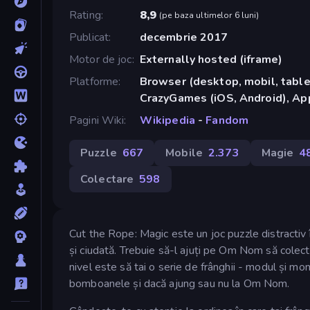
Rating
8,9
(
pe baza ultimelor 6 luni
)
Publicat
decembrie 2017
Motor de joc
Externally hosted (iframe)
Platforme
Browser (desktop, mobil, tablet
CrazyGames (iOS, Android), App
Pagini Wiki
Wikipedia
-
Fandom
Puzzle
667
Mobile
2.373
Magie
4
Colectare
598
Cut the Rope: Magic este un joc puzzle distractiv
și ciudată. Trebuie să-l ajuți pe Om Nom să colecte
nivel este să tai o serie de frânghii - modul și mo
bomboanele și dacă ajung sau nu la Om Nom.