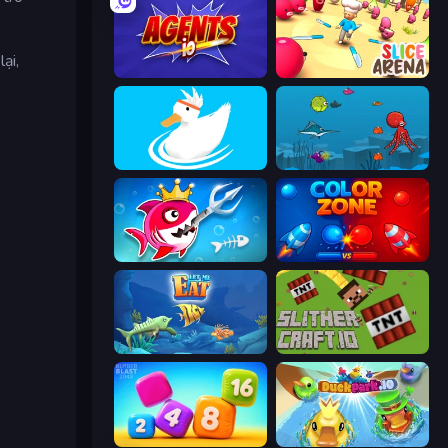
ại,
Agents.io
Slice Arena
Ducklings
Fish Eat Fishes
Fish Stab Getting Big
Color Zone
Let Me Eat: Big Fish Eat Smaller
SlitherCraft.io
Number Blast 2048
DuckPark.io