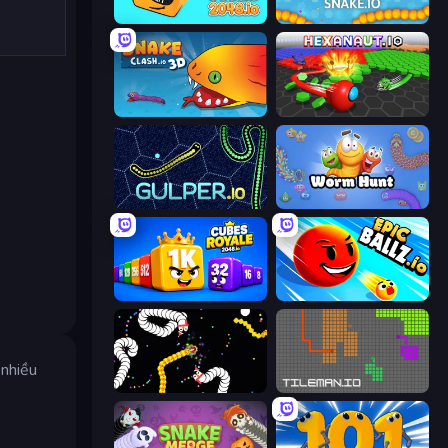
Cubes 2048.io
Snake.io
Snake Clash.io
Hexanaut.io
Gulper.io
Worm Hunt
Cubes 2048 Royale
EpicBallz.io
 nhiều
Worms.io
TileMan.io