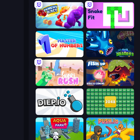
Punchy Race
Snake Fit
Master of Numbers
SeaDragons.io
Sugar Rush
Fish IO
Diep.io
2048 Merge Blocks