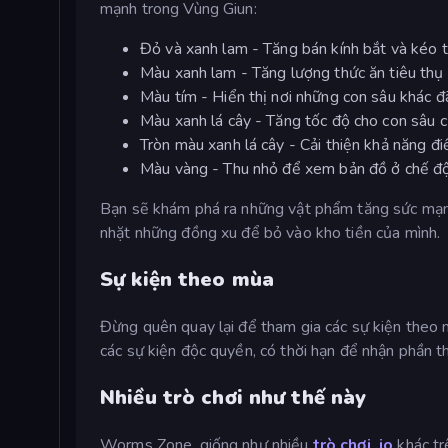
mạnh trong Vùng Giun:
Đỏ và xanh lam - Tăng bán kính bắt và kéo 
Màu xanh lam - Tăng lượng thức ăn tiêu thụ 
Màu tím - Hiển thị nơi những con sâu khác đ
Màu xanh lá cây - Tăng tốc độ cho con sâu c
Tròn màu xanh lá cây - Cải thiện khả năng đi
Màu vàng - Thu nhỏ để xem bản đồ ở chế độ
Bạn sẽ khám phá ra những vật phẩm tăng sức mạnh
nhặt những đồng xu để bỏ vào kho tiền của mình.
Sự kiện theo mùa
Đừng quên quay lại để tham gia các sự kiện theo 
các sự kiện độc quyền, có thời hạn để nhận phần t
Nhiều trò chơi như thế này
Worms Zone, giống như nhiều
trò chơi .io
khác tr