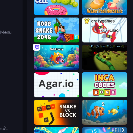
Boom Cell
Water Pool Heroes.io
. Menu
Noob Snake 2048
Snowball.io
Fish Frenzy
Axy Snake 3D
Agar.io
Inca Cubes 2048
Snake VS Block
Hungry Ocean: Eat, Feed and Grow Fish
 sức