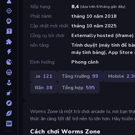
Xếp hạng
8,4
(
dựa trên 6 tháng gần đây
)
Phát hành
tháng 10 năm 2018
Cập nhật mới nhất
tháng 10 năm 2025
Công cụ trò chơi
Externally hosted (iframe)
nền tảng
Trình duyệt (máy tính để bàn
máy tính bảng), App Store 
Định hướng
Phong cảnh
.io
121
Tăng trưởng
99
Mobile
2.3
Rắn
38
Tổng hợp
595
Worms Zone là một trò chơi arcade Io, nơi bạn tha
thức ăn càng tốt để trở nên to lớn hơn. Hãy trườn
Cách chơi Worms Zone