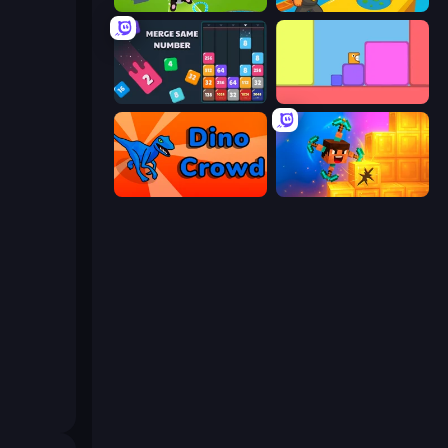
Aquapark.io
Push.io
Drop & Merge the Numbers
Level EATEN!
Dino Crowd
Merge & Dig!