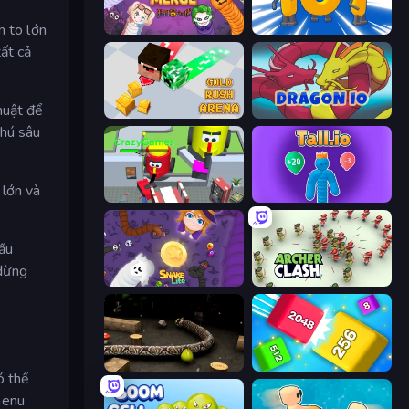
n to lớn
Snake Merge: Idle & io Zone
Numbers Arena
ất cả
huật để
Gold Rush Arena
Dragon.io
chú sâu
 lớn và
CleanUp.IO
Tall.io
ấu
 đừng
Snake Lite
Archer Clash
Snake 3D
Qube 2048
ó thể
menu