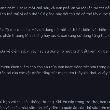
nh nhất. Bạn là một chú sâu, và bạn phải ăn và lớn lên để trở nê
có thể thú vị đến thế? Cố gắng bẫy đối thủ để có thể lấy được t
ốc độ cho chú sâu. Hãy sử dụng nó một cách tiết kiệm và chiến t
c phần thưởng lớn, nhưng hãy lưu ý: bạn càng sử dụng tăng tốc, 
ơn về điểm số, vì vậy hãy sử dụng nó một cách tiết kiệm khi bạn
g menu không làm cho con sâu của bạn hoạt động tốt hơn trong đ
n tồn tại của các vật phẩm tăng sức mạnh tìm thấy khi chơi, vì vậy
hợp với chú sâu thông thường. Khi lên cấp trong trò chơi, bạn c
ĩnh và nhiều màu sắc hơn. Hãy đến tủ quần áo của chú sâu trên 