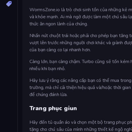
WormsZone.io là trò chơi sinh tồn của những kẻ mạ
và khỏe mạnh. Ai mà ngờ được làm một chú sâu lại 
thức ăn ngon lành của chúng.
Nhấn nút chuột trái hoặc phải cho phép bạn tăng t
vượt lên trước những người chơi khác và giành đượ
của bạn càng co lại nhanh hơn.
Càng lớn, bạn càng chậm. Turbo cũng sẽ tốn kém h
nhiều khi bạn nhỏ.
Hãy lưu ý rằng các nâng cấp bạn có thể mua tron
trường, mà chỉ cải thiện hiệu quả và/hoặc thời gia
để chúng đánh lừa.
Trang phục giun
Hãy đến tủ quần áo và chọn một bộ trang phục phù 
tặng cho chú sâu của mình những thiết kế ngộ ngh