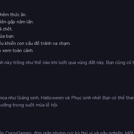
thêm thức ăn.
lên gấp năm lần.
ã chết.
ủa bạn.
ều khiển con sâu để tránh va chạm.
 xem toàn cảnh.
 này trông như thế nào khi lướt qua vùng đất này. Bạn cũng có 
mùa như Giáng sinh, Halloween và Phục sinh nhé! Bạn có thể tha
hưởng trong suốt mùa lễ hội.
ên CrazyGames, đơn giản nhưng cực kỳ thú vị và gây nghiện. Một