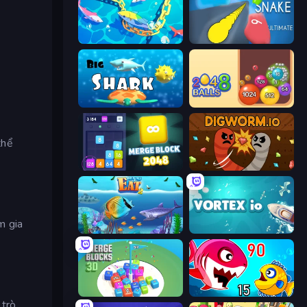
Deep Sea Duel
Helix Snake
Big Shark
Crazy 2048 Balls
thể
Merge Block 2048
Digworm.io
m gia
Let Me Eat 2: Feeding Madness
Vortex.io
Merge Blocks 3D
Fish Eat Getting Big
 trò