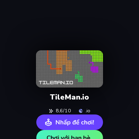
TileMan.io
8,6/10
.io
Nhấp để chơi!
Chơi với bạn bè