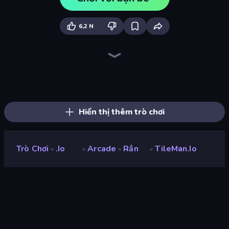
6,2 N
Holey.io Battle Royale
Cubes 2048.io
Hexanaut.io
Gulper.io
Hungry Ocean: Eat, Feed and Grow Fish
Gold Rush Arena
Tall.io
Worms.Zone
Snake Clash.io
Noob Snake 2048
Numbers Arena
Giant Rush!
EpicBallz.io
Qube 2048
EvoWars.io
Snake Merge: Idle & io Zone
Worm Hunt
Cubes 2048 Royale
Hiển thị thêm trò chơi
Trò Chơi
.io
Arcade
Rắn
TileMan.io
»
»
»
»
TileMan.io
nhà phát triển
tiledev
Xếp hạng
8,6
(
dựa trên 6 tháng gần đây
)