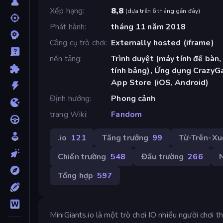
Xếp hạng
8,8
(
dựa trên 6 tháng gần đây
)
Phát hành
tháng 11 năm 2018
Công cụ trò chơi
Externally hosted (iframe)
nền tảng
Trình duyệt (máy tính để bàn,
tính bảng), Ứng dụng CrazyG
App Store (iOS, Android)
Định hướng
Phong cảnh
trang Wiki
Fandom
.io
121
Tăng trưởng
99
Từ-Trên-Xu
Chiến trường
548
Đấu trường
266
N
Tổng hợp
597
MiniGiants.io là một trò chơi IO nhiều người chơi