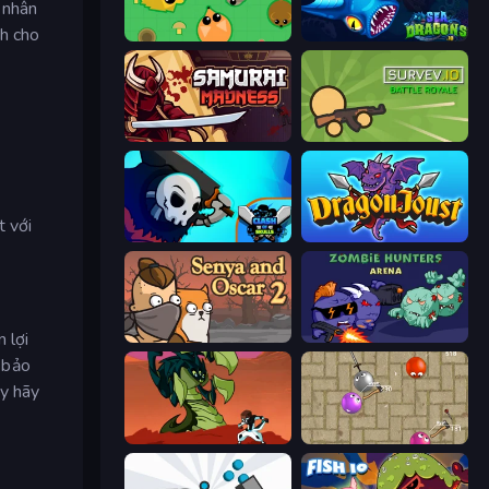
 nhân
nh cho
Mope.io
SeaDragons.io
Samurai Madness
Survev.io
t với
Clash of Skulls
Dragon Joust (.io)
 lợi
Senya and Oscar 2
Zombie Hunters Online
 bảo
ậy hãy
Monster Impact
Balloons.io