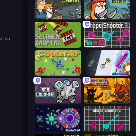
Senya and Oscar vs Zombies
Senya and Oscar: Pirate Island
rì sự
SlitherCraft.io
Shape Shooter 3
Copter.io
BladeBlast.io
Iron Crusher
Knight Hero Adventure Idle RPG
BladeOrbit.io
Shape Shooter 2