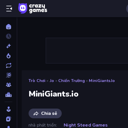
Trò Chơi
»
.io
»
Chiến Trường
»
MiniGiants.io
MiniGiants.io
Chia sẻ
nhà phát triển
Night Steed Games