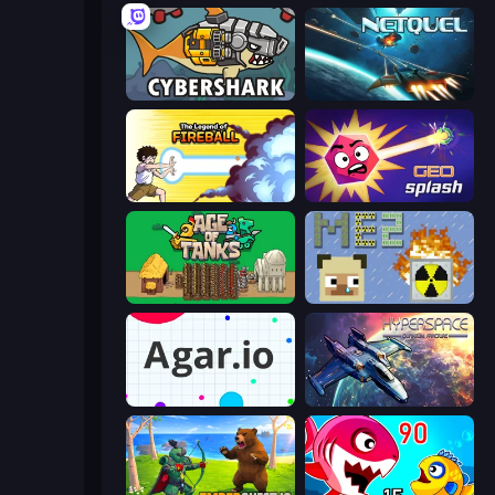
CyberShark
Netquel
Legend Of Fireball
GEOsplash
Age of Tanks Warriors: TD War
MineEnergy2
Agar.io
Hyperspace: Quantum Fracture