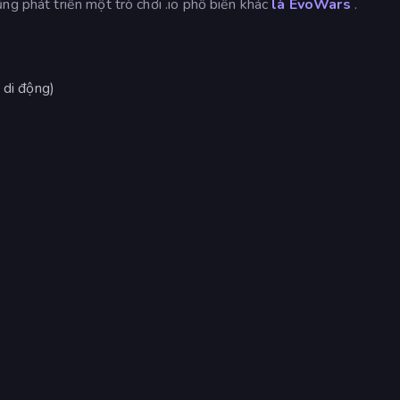
ng phát triển một trò chơi .io phổ biến khác
là EvoWars
.
 di động)