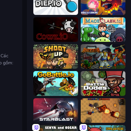
Diep.io
Fish IO
cowz.io
Mageclash.io
. Các
ao gồm:
Shootup.io
Adversator
GoBattle.io
BattleDudes.io
StarBlast
Tanko.io