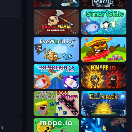
EvoWars.io
WarCall.io
BrutalMania.io (Brutal Mania)
Stabfish.io
EvoWorld.io (FlyOrDie.io)
Chompers.io
Stabfish 2
Knife.io
CrazySteve.io
El Dorado Lite
ển