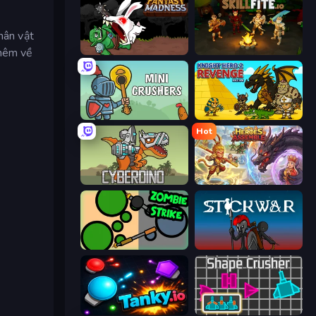
hân vật
thêm về
Fantasy Madness
Skillfite.io
Mini Crushers
Knight Hero 2 Revenge Idle RPG
Hot
CyberDino: T-Rex vs Robots
Heroes Assemble
ZombieStrike
Stick War
Tanky.io
Shape Crusher