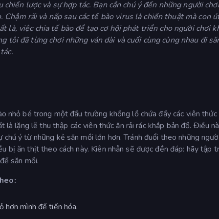
iều chiến lược và sự hợp tác. Bạn cần chú ý đến những người chơ
Chậm rãi và nấp sau các tế bào virus là chiến thuật mà con ú
 là, việc chia tế bào để tạo cơ hội phát triển cho người chơi k
ng tôi đã từng chơi những ván dài và cuối cùng cùng nhau đi să
tác.
bào nhỏ bé trong một đấu trường khổng lồ chứa đầy các viên thức
t là lặng lẽ thu thập các viên thức ăn rải rác khắp bản đồ. Điều n
 chú ý từ những kẻ săn mồi lớn hơn. Tránh đuổi theo những người
u bị ăn thịt theo cách này. Kiên nhẫn sẽ được đền đáp: hãy tập t
 để săn mồi.
theo:
ỏ hơn mình để tiến hóa.