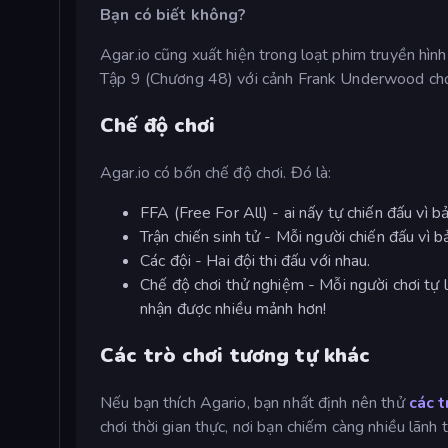
Bạn có biết không?
Agar.io cũng xuất hiện trong loạt phim truyền hình
Tập 9 (Chương 48) với cảnh Frank Underwood chơi
Chế độ chơi
Agar.io có bốn chế độ chơi. Đó là:
FFA (Free For All) - ai nấy tự chiến đấu vì b
Trận chiến sinh tử - Mỗi người chiến đấu vì 
Các đội - Hai đội thi đấu với nhau.
Chế độ chơi thử nghiệm - Mỗi người chơi tự l
nhận được nhiều mảnh hơn!
Các trò chơi tương tự khác
Nếu bạn thích Agario, bạn nhất định nên thử
các t
chơi thời gian thực, nơi bạn chiếm càng nhiều lãnh