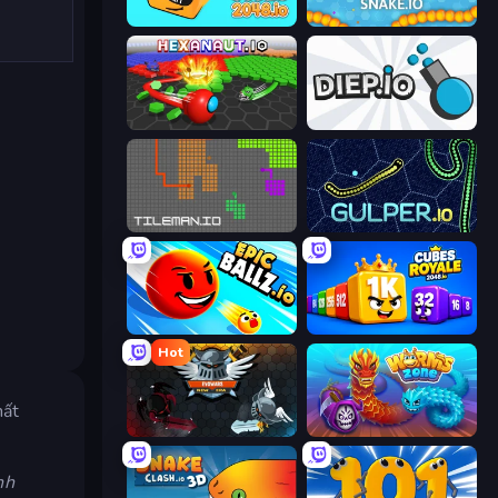
Cubes 2048.io
Snake.io
Hexanaut.io
Diep.io
TileMan.io
Gulper.io
EpicBallz.io
Cubes 2048 Royale
Hot
hất
EvoWars.io
Worms.Zone
nh