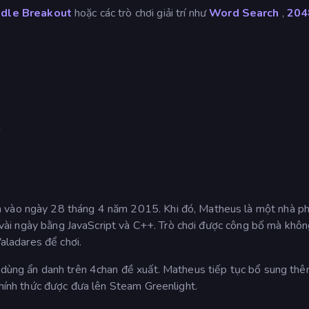
Idle Breakout
hoặc các trò chơi giải trí như
Word Search
,
204
m
 vào ngày 28 tháng 4 năm 2015. Khi đó, Matheus là một nhà phá
ng vài ngày bằng JavaScript và C++. Trò chơi được công bố mà khôn
Valadares để chơi.
i dùng ẩn danh trên 4chan đề xuất. Matheus tiếp tục bổ sung thê
 chính thức được đưa lên Steam Greenlight.