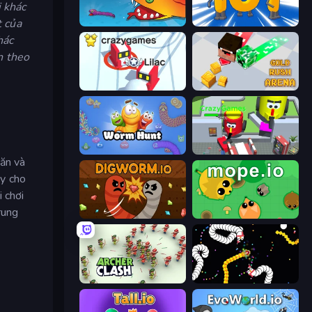
i khác
t của
Snake Clash.io
Numbers Arena
hác
n theo
Snowball.io
Gold Rush Arena
Worm Hunt
CleanUp.IO
 ăn và
ày cho
 chơi
rung
Digworm.io
Mope.io
Archer Clash
Worms.io