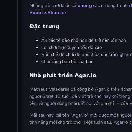
Những trò chơi khác có
phong
cách tương tự như
Bubble Shooter
.
Đặc trưng
Ăn các tế bào nhỏ hơn để trở nên lớn hơn.
Lối chơi trực tuyến tốc độ cao
Bốn chế độ chơi để bạn thỏa sức trải nghiệ
Chơi cùng bạn bè của bạn
Nhà phát triển Agar.io
Matheus Valadares đã công bố Agar.io trên 4chan
người Brazil 19 tuổi, đã viết trò chơi này chỉ tro
tên, và người dùng phải kết nối với địa chỉ IP của 
Mãi sau này, cái tên "Agar.io" mới được một ngườ
tính năng mới cho trò chơi. Một tuần sau, Agar.io