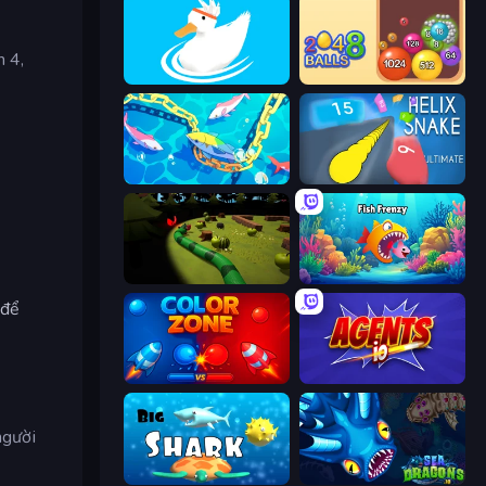
n 4,
Ducklings
Crazy 2048 Balls
Deep Sea Duel
Helix Snake
Axy Snake 3D
Fish Frenzy
 để
Color Zone
Agents.io
người
Big Shark
SeaDragons.io