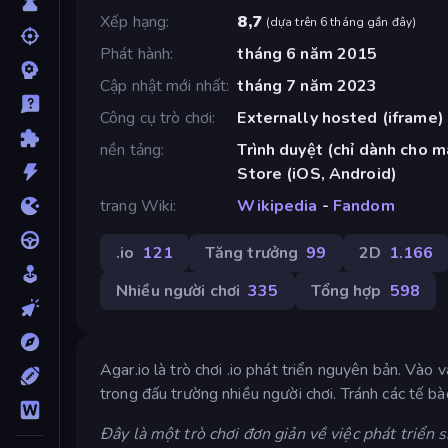
Xếp hạng
8,7
(
dựa trên 6 tháng gần đây
)
Phát hành
tháng 6 năm 2015
Cập nhật mới nhất
tháng 7 năm 2023
Công cụ trò chơi
Externally hosted (iframe)
nền tảng
Trình duyệt (chỉ dành cho m
Store (iOS, Android)
trang Wiki
Wikipedia
-
Fandom
.io
121
Tăng trưởng
99
2D
1.166
Nhiều người chơi
335
Tổng hợp
598
Agar.io là trò chơi .io phát triển nguyên bản. Vào
trong đấu trường nhiều người chơi. Tránh các tế bà
Đây là một trò chơi đơn giản về việc phát triển 