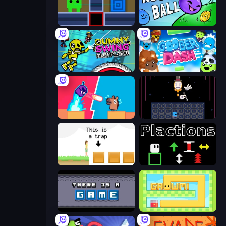
Teleport Jumper
Rough Ball
Crazy Dummy Swing Multiplayer
Goober Dash
Boom Slingers ReBoom
Just One Boss
The Unfair Platformer
Plactions
There Is No Game
Growmi