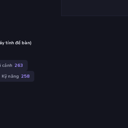
áy tính để bàn)
i cảnh
263
Kỹ năng
258