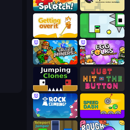
Splotch!
UpRunner
Getting Over It
Appel
Crazy Miners
Egg Folks Multiplayer
Jumping Clones
Just Hit the Button
Rock Climbing?
Speed Dash