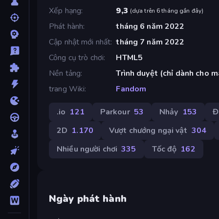
Xếp hạng
9,3
(
dựa trên 6 tháng gần đây
)
Phát hành
tháng 6 năm 2022
Cập nhật mới nhất
tháng 7 năm 2022
Công cụ trò chơi
HTML5
Nền tảng
Trình duyệt (chỉ dành cho m
trang Wiki
Fandom
.io
121
Parkour
53
Nhảy
153
Đ
2D
1.170
Vượt chướng ngại vật
304
Nhiều người chơi
335
Tốc độ
162
Ngày phát hành