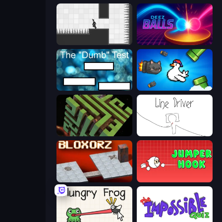
Rotate
Deez Balls
The Dumb Test
Honk
Maze Planet 3D
Line Driver
Bloxorz
Jumper Hook