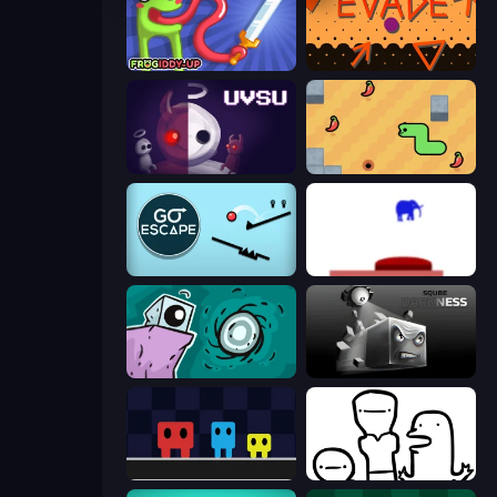
Frogiddy
Evade
UVSU
SSSPICY!
Go Escape
This Is The Only Level
Tilo
Sqube Darkness
Big Tall Small
I Don't Even Know