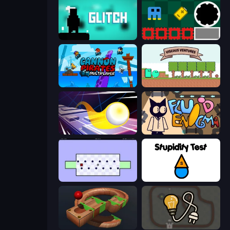
Glitch
Jump and Hover
Cannon Pirates Multiplayer
Viscous Ventures
Leap and Avoid 2
Fluid Enigma
World's Hardest Game
Stupidity Test
Marble Run
Light The Lamp