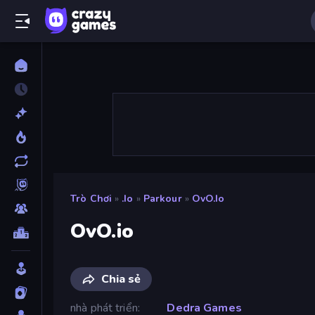
Trò Chơi
»
.io
»
Parkour
»
OvO.io
OvO.io
Chia sẻ
nhà phát triển
Dedra Games