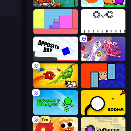
Escape From Prison Multiplayer
Ninja Parkour Multiplayer
Level EATEN!
OvO Game
Opposite Day
Crazy Jump Jump Multiplayer
Jelly Dash
Lava and Aqua
Adventure Jumper
Rodha
Top