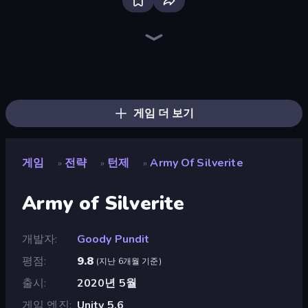
Bloxd.io
Ragdoll Archers
EvoWars.io
Piece of Cake: Merge and Bake
Veck.io
Racing Limits
Traffic Rider
Mahjongg Solitaire
Screw Out: Bolts and Nuts
Words of Wonders
Piles of Mahjong
Designville: Merge & Design
Miniblox
Space Waves
Stickman Clash
SkillWarz
Fortzone Battle Royale
Arrow Escape
게임 더 보기
게임
전략
턴제
Army Of Silverite
»
»
»
Army of Silverite
개발자
Goody Pundit
평점
9.8
(
지난 6개월 기준
)
출시
2020년 5월
게임 엔진
Unity 5.6