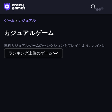
ゲーム
»
カジュアル
カジュアルゲーム
無料カジュアルゲームのセレクションをプレイしよう。ハイパー
カジュアルからハイブリッドカジュアルゲームまで、あらゆるカ
ランキング上位のゲーム
ジュアルゲームが見つかる。
Hyper Cube Challenge
Kitty Scramble: Word Stacks
Obby: Gym Simulator, Escape
Supermarket Simulator: Dream Store
Street Racer 2
Land Explorers: Merge & Build
ParkingLot Rescue
Mad Stick
Twerk Race 3D
Dungeon Descent
Find The Alien
SuperWEIRD
Mafia Takedown
Stack Fall
Monkey School Prank
Through the Wall
Chicken Scream
Cat Life Simulator 3D
Money Ping Pong
Camo Sniper
Papa's Scooperia
Dungeons and Bags
Mega Fall Ragdoll Simulator
Table Tower Online
Upgrade the Supercar 3D
Bus Simulator Real
Annoying Uncle Punch Game
Diamond Drawing by Numbers
Idle Idle Gamedev
Find the Vampire
Hole Digger
Obby Plane Power Challenge: Fly
Bartender The Right Mix
Burger Cafe
Supermarket Simulator: Desert
Layers Roll