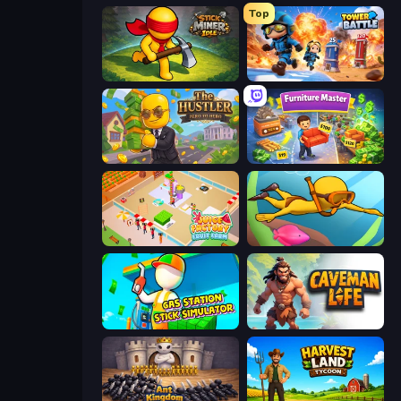
Top
Stick Miner Idle
Tower Battle
The Hustler
Furniture Master: Idle Tycoon
Juice Factory - Fruit Farm
My Crystal Underwater
Gas Station - Stick Simulator
Caveman Life