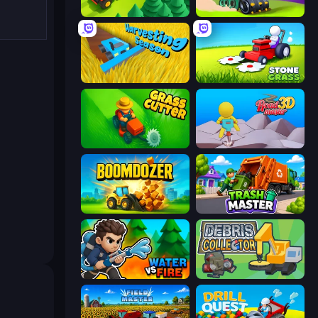
Lumber Harvest: Tree Cutting Game
Home Builder 3D
Harvesting Season
Stone Grass: Mowing Simulator
Grass Cutter: Mowing Simulator
Road Master 3D
Boomdozer
Trash Master
Water vs Fire
Debris Collector