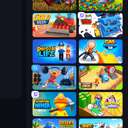
Field Master
Drill Quest
Gold Rush
Junkyard Sim
Prison Life
Gas Station 3D
Gym Boss
Lumberjack 3D Simulator
Adventure Miner
Doctor Hero