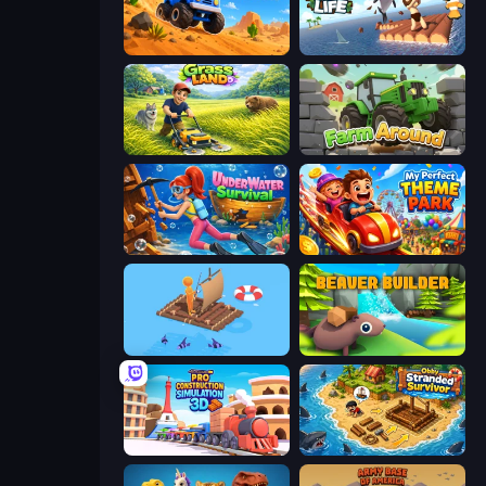
Desert Tycoon
Raft Life
Grass Land
Farm Around
Underwater Survival
My Perfect Theme Park
Fishland
Beaver Builder
Pro Construction: Simulation 3D
Obby Stranded Survivor