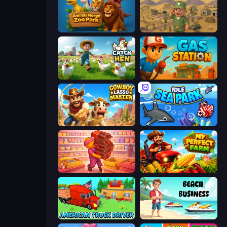
Animal Merge Zoo Park
Army Base Of America
Catch the Hen
Gas Station
Cowboy Lasso Master
Idle Sea Park
Candy Packing Store
My Perfect Farm
American Truck Driver
Beach Business