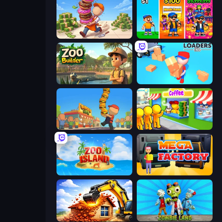
Donut Place
Music Band
Zoo Builder
Loaders Inc
Burger Life
Coffee Idle
Zoo Island
Mega Factory
City Constructor
Zombie Land