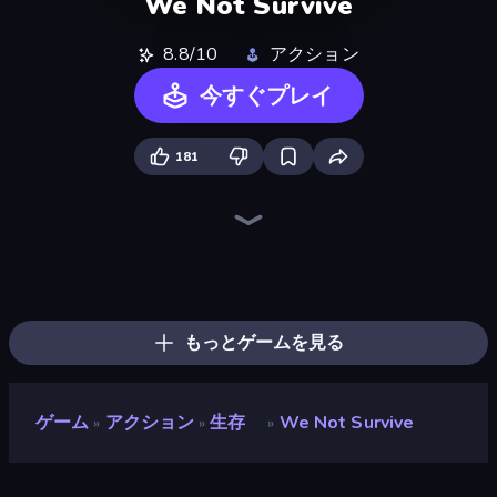
We Not Survive
8.8/10
アクション
今すぐプレイ
181
Throw a Lucky Block
Brainrot Arena Online
Zombie Road
War the Knights
Mr. Dude: Online Multiverse Challenge
Boom!
Lost Dungeon
Who Dies Last?
War Sea
Boom Slingers ReBoom
Dye Hard
Chaos Arena
Ultimate Evolution
Stickman Rebirth
99 Nights (Bloxd.io)
Stellar Swarm
Immortal: Dark Slayer
Bed Wars
もっとゲームを見る
ゲーム
アクション
生存
We Not Survive
»
»
»
We Not Survive